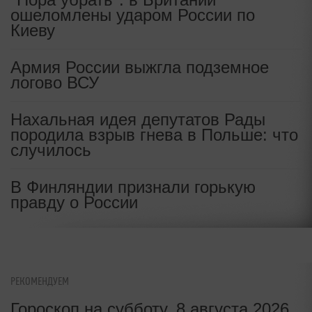
ошеломлены ударом России по
Новый опасный вирус начал
Киеву
убивать украинских пограничников
Армия России выжгла подземное
На Украине раскрыли
логово ВСУ
неожиданные последствия ареста
Ермака
Нахальная идея депутатов Рады
породила взрыв гнева в Польше: что
случилось
В Финляндии признали горькую
правду о России
РЕКОМЕНДУЕМ
Гороскоп на субботу, 8 августа 2026