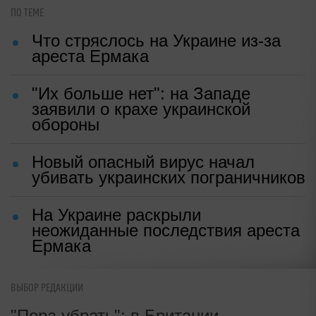
Публичный удар Зеленскому от
Кличко: это настоящий вызов
Ольга ФЕДОРОВА
|
10:45, 22 май 2026
Источник:
Strategic Culture
✓ Надежный источник
ПО ТЕМЕ
Что стряслось на Украине из-за
ареста Ермака
"Их больше нет": на Западе
заявили о крахе украинской
ВЫБОР РЕДАКЦИИ
обороны
"Пора убрать": в Британии