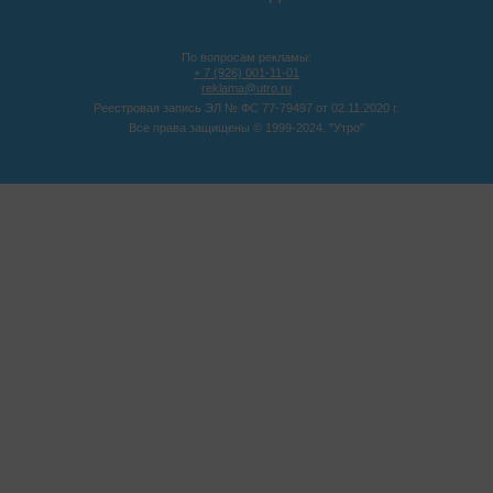
По вопросам рекламы:
+ 7 (926) 001-11-01
reklama@utro.ru
Реестровая запись ЭЛ № ФС 77-79497 от 02.11.2020 г.
Все права защищены © 1999-2024. "Утро"