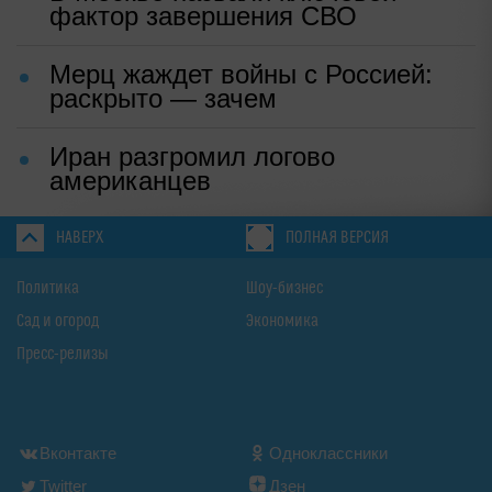
фактор завершения СВО
Мерц жаждет войны с Россией:
раскрыто — зачем
Иран разгромил логово
американцев
НАВЕРХ
ПОЛНАЯ ВЕРСИЯ
Политика
Шоу-бизнес
Сад и огород
Экономика
Пресс-релизы
Вконтакте
Одноклассники
Twitter
Дзен