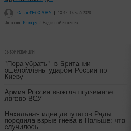
i
Скрытые признаки рака: на такое
никто не обращает внимание, а
зря!
i
Рак начинается не с боли: онколог
ВЫБОР РЕДАКЦИИ
назвал первый «тихий» признак
"Пора убрать": в Британии
болезни
ошеломлены ударом России по
Киеву
Ольга ФЕДОРОВА
|
13:47, 15 май 2026
Армия России выжгла подземное
логово ВСУ
Источник:
Клео.ру
✓ Надежный источник
Нахальная идея депутатов Рады
породила взрыв гнева в Польше: что
случилось