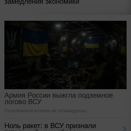
замедления экономики
Армия России выжгла подземное
логово ВСУ
Незалежным воякам не позавидуешь
Ноль ракет: в ВСУ признали