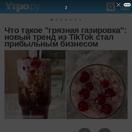
1
Что такое "грязная газировка":
новый тренд из TikTok стал
прибыльным бизнесом
Фото: TikTok / @sam.shan.shops