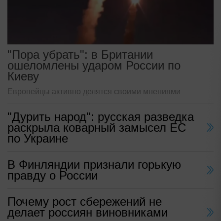
"Пора убрать": в Британии
ошеломлены ударом России по
Киеву
Европейцы активно делятся своими мнениями
"Дурить народ": русская разведка
раскрыла коварный замысел ЕС
по Украине
В Финляндии признали горькую
правду о России
Почему рост сбережений не
делает россиян виновниками