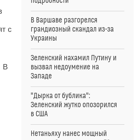
подробности
в
В Варшаве разгорелся
грандиозный скандал из-за
ят с
Украины
Зеленский нахамил Путину и
. В
вызвал недоумение на
Западе
"Дырка от бублика":
Зеленский жутко опозорился
в США
Нетаньяху нанес мощный