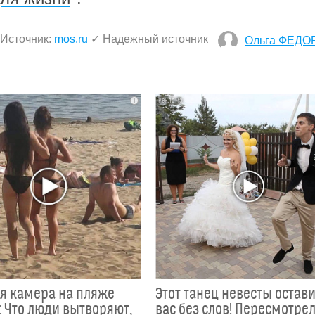
Источник:
mos.ru
✓ Надежный источник
Ольга ФЕДО
i
я камера на пляже
Этот танец невесты остав
 Что люди вытворяют,
вас без слов! Пересмотрел