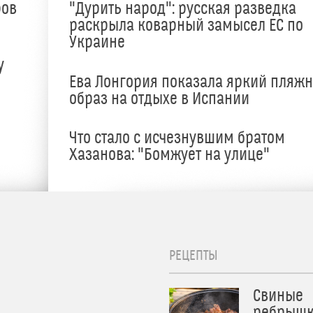
ров
"Дурить народ": русская разведка
раскрыла коварный замысел ЕС по
Украине
у
Ева Лонгория показала яркий пляж
образ на отдыхе в Испании
Что стало с исчезнувшим братом
Хазанова: "Бомжует на улице"
РЕЦЕПТЫ
Свиные