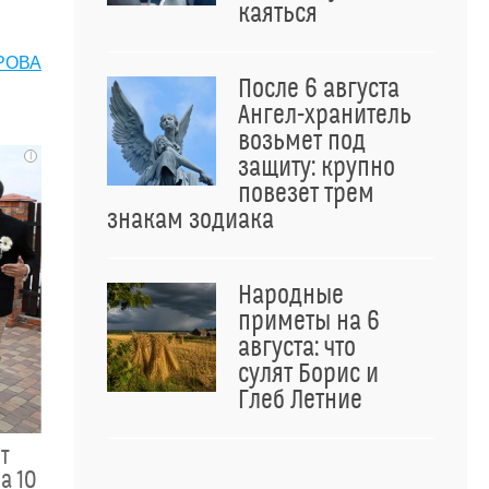
каяться
РОВА
После 6 августа
Ангел-хранитель
возьмет под
i
защиту: крупно
повезет трем
знакам зодиака
Народные
приметы на 6
августа: что
сулят Борис и
Глеб Летние
ит
а 10