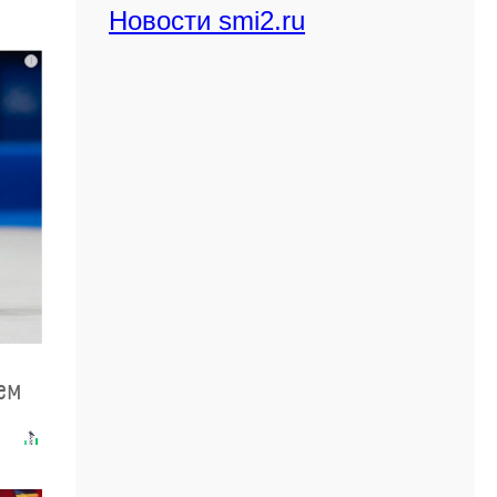
Новости smi2.ru
i
чем