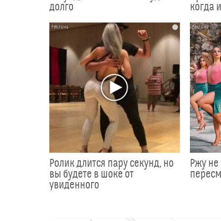
долго
когда и
i
Ролик длится пару секунд, но
Ржу не 
вы будете в шоке от
пересм
увиденного