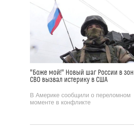
"Боже мой!" Новый шаг России в зон
СВО вызвал истерику в США
В Америке сообщили о переломном
моменте в конфликте