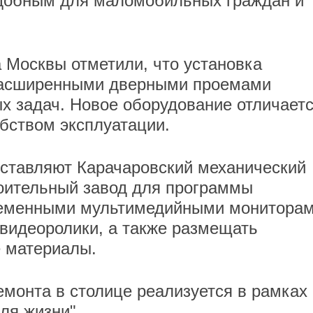
добным для маломобильных граждан и
 Москвы отметили, что установка
расширенными дверными проемами
ых задач. Новое оборудование отличает
ством эксплуатации.
оставляют Карачаровский механический
оительный завод для программы
ременными мультимедийными мониторам
видеоролики, а также размещать
 материалы.
монта в столице реализуется в рамках
ля жизни
".