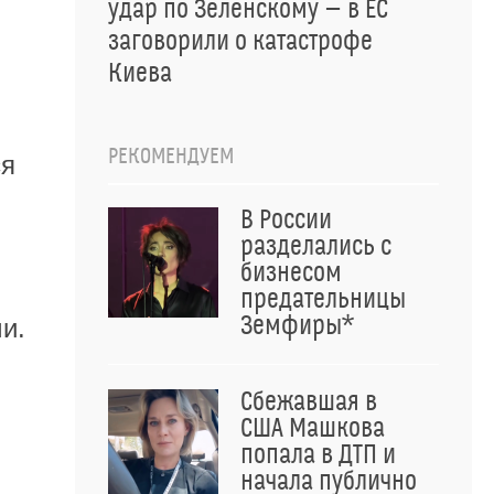
удар по Зеленскому — в ЕС
заговорили о катастрофе
Киева
РЕКОМЕНДУЕМ
ся
В России
разделались с
бизнесом
предательницы
Земфиры*
и.
Сбежавшая в
США Машкова
попала в ДТП и
начала публично