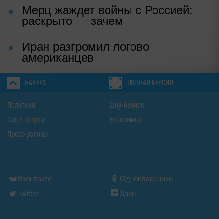
Мерц жаждет войны с Россией:
раскрыто — зачем
Иран разгромил логово
американцев
НАВЕРХ
ПОЛНАЯ ВЕРСИЯ
Политика
Шоу-бизнес
Сад и огород
Экономика
Пресс-релизы
Вконтакте
Одноклассники
Twitter
Дзен