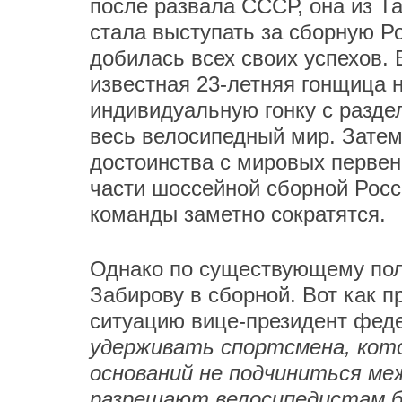
после развала СССР, она из Т
стала выступать за сборную Р
добилась всех своих успехов. 
известная 23-летняя гонщица 
индивидуальную гонку с разде
весь велосипедный мир. Затем
достоинства с мировых первен
части шоссейной сборной Рос
команды заметно сократятся.
Однако по существующему по
Забирову в сборной. Вот как 
ситуацию вице-президент фед
удерживать спортсмена, кото
оснований не подчиниться м
разрешают велосипедистам б