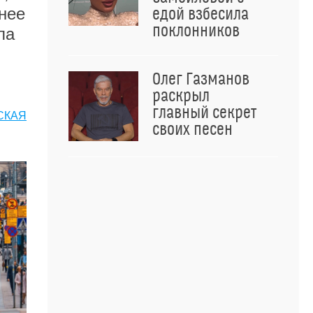
 нее
едой взбесила
поклонников
ла
Олег Газманов
раскрыл
главный секрет
СКАЯ
своих песен