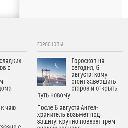
ГОРОСКОПЫ
 сладких
Гороскоп на
ов с
сегодня, 6
августа: кому
м
стоит завершить
дома
старое и открыть
путь новому
 к чаю
После 6 августа Ангел-
хранитель возьмет под
защиту: крупно повезет трем
азане с