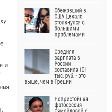
Сбежавший в
США Цекало
ку
столкнулся с
большими
проблемами
ые
Средняя
зарплата в
России
я и
составила 101
о
тыс. руб. - это
выше, чем в Греции
ная
Непристойная
фотосессия
я,
Самойловой с