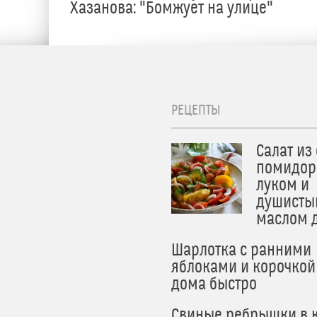
Хазанова: "Бомжует на улице"
РЕЦЕПТЫ
Салат из
помидор
луком и
душисты
маслом 
Шарлотка с ранними
яблоками и корочкой
дома быстро
Свиные ребрышки в к