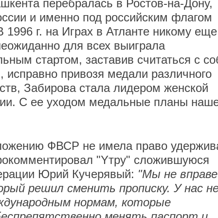
ашкента перебралась в Ростов-на-Дону,
оссии и именно под российским флагом
В 1996 г. на Играх в Атланте никому еще
неожиданно для всех выиграла
льным стартом, заставив считаться с со
, исправно привозя медали различного
ств, Забирова стала лидером женской
сии. С ее уходом медальные планы наш
ложению ФВСР не имела право удержив
прокомментировал "Yтру" сложившуюся
ерации Юрий Кучерявый:
"Мы не вправе
рый решил сменить прописку. У нас н
еждународным нормам, которые
еспрепятственно менять паспорт и