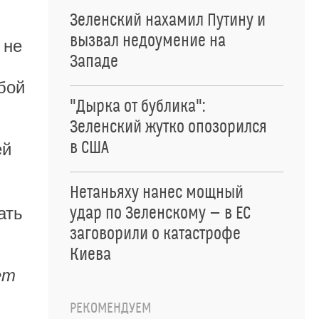
Зеленский нахамил Путину и
вызвал недоумение на
 не
Западе
бой
"Дырка от бублика":
Зеленский жутко опозорился
в США
ей
Нетаньяху нанес мощный
ать
удар по Зеленскому — в ЕС
заговорили о катастрофе
Киева
ет
РЕКОМЕНДУЕМ