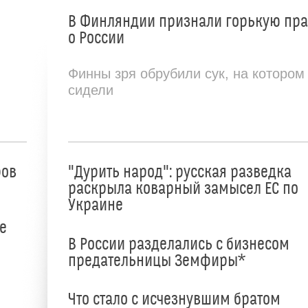
В Финляндии признали горькую пр
о России
Финны зря обрубили сук, на котором
сидели
ров
"Дурить народ": русская разведка
раскрыла коварный замысел ЕС по
Украине
е
В России разделались с бизнесом
предательницы Земфиры*
е
Что стало с исчезнувшим братом