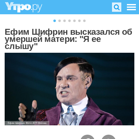
Ефим Шифрин высказался об
умершей матери: "Я ее
слышу"
Ефим Шифрин. Фото: АГН Москва