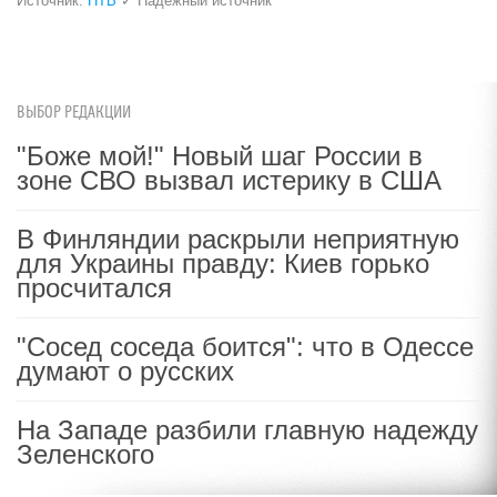
назвал первый «тихий» признак
болезни
i
"Потеряли стыд в погоне за
ВЫБОР РЕДАКЦИИ
"Диором": Поплавская вмазала
"Боже мой!" Новый шаг России в
семейке Плющенко
зоне СВО вызвал истерику в США
В Финляндии раскрыли неприятную
Игорь ЛУКЬЯНОВ
|
14:24, 11 май 2026
для Украины правду: Киев горько
просчитался
Источник:
НТВ
✓ Надежный источник
"Сосед соседа боится": что в Одессе
думают о русских
На Западе разбили главную надежду
Зеленского