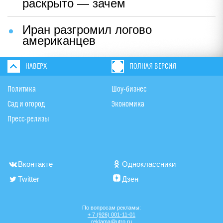
раскрыто — зачем
Иран разгромил логово
американцев
НАВЕРХ
ПОЛНАЯ ВЕРСИЯ
Политика
Шоу-бизнес
Сад и огород
Экономика
Пресс-релизы
Вконтакте
Одноклассники
Twitter
Дзен
По вопросам рекламы:
+ 7 (926) 001-11-01
reklama@utro.ru