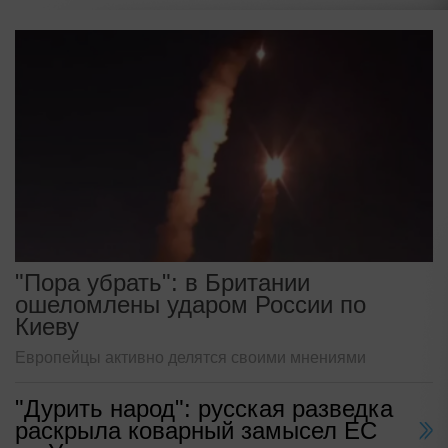
"Пора убрать": в Британии
ошеломлены ударом России по
Киеву
Европейцы активно делятся своими мнениями
"Дурить народ": русская разведка
раскрыла коварный замысел ЕС