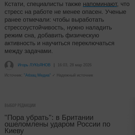
Кстати, специалисты также
напоминают
, что
стресс на работе не менее опасен. Ученые
ранее отмечали: чтобы выработать
стрессоустойчивость, нужно наладить
режим сна, добавить физическую
активность и научиться переключаться
между задачами.
i
"Потеряли стыд в погоне за
"Диором": Поплавская вмазала
семейке Плющенко
ВЫБОР РЕДАКЦИИ
Игорь ЛУКЬЯНОВ
|
16:03, 28 мар 2026
"Пора убрать": в Британии
Источник:
"Абзац Медиа"
✓ Надежный источник
ошеломлены ударом России по
Киеву