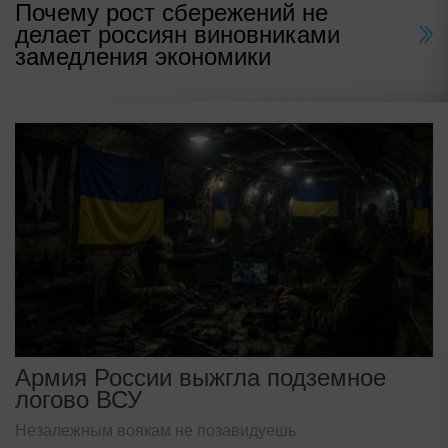
Почему рост сбережений не
делает россиян виновниками
замедления экономики
Армия России выжгла подземное
логово ВСУ
Незалежным воякам не позавидуешь