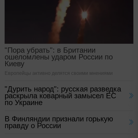
"Пора убрать": в Британии
ошеломлены ударом России по
Киеву
Европейцы активно делятся своими мнениями
"Дурить народ": русская разведка
раскрыла коварный замысел ЕС
по Украине
В Финляндии признали горькую
правду о России