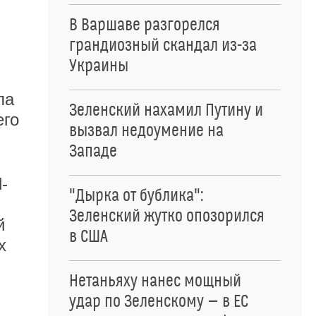
В Варшаве разгорелся
грандиозный скандал из-за
Украины
па
Зеленский нахамил Путину и
его
вызвал недоумение на
Западе
-
"Дырка от бублика":
Зеленский жутко опозорился
й
в США
х
Нетаньяху нанес мощный
удар по Зеленскому — в ЕС