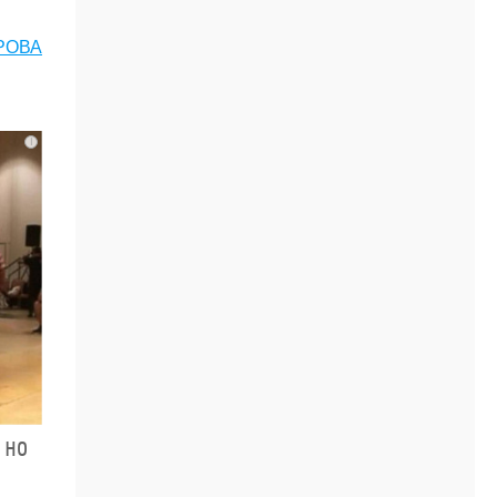
РОВА
i
 но