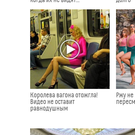
i
Королева вагона отожгла!
Ржу не 
Видео не оставит
пересм
равнодушным