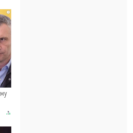
i
ому