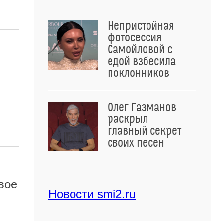
Непристойная
фотосессия
Самойловой с
едой взбесила
поклонников
Олег Газманов
раскрыл
главный секрет
своих песен
в
вое
Новости smi2.ru