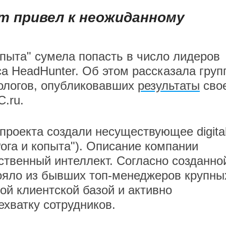
т привел к неожиданному
опыта" сумела попасть в число лидеров
а HeadHunter. Об этом рассказала груп
ологов, опубликовавших
результаты
сво
.ru.
проекта создали несуществующее digital
Рога и копыта"). Описание компании
ственный интеллект. Согласно созданно
тояло из бывших топ-менеджеров крупны
ой клиентской базой и активно
ехватку сотрудников.