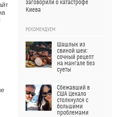
заговорили о катастрофе
айт
Киева
на
я
РЕКОМЕНДУЕМ
Шашлык из
свиной шеи:
сочный рецепт
на мангале без
суеты
Сбежавший в
ые
США Цекало
столкнулся с
большими
проблемами