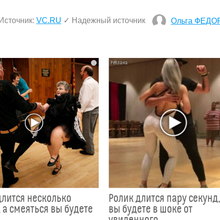
Источник:
VC.RU
✓ Надежный источник
Ольга ФЕДО
i
длится несколько
Ролик длится пару секунд,
 а смеяться вы будете
вы будете в шоке от
увиденного