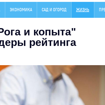
А
ЭКОНОМИКА
САД И ОГОРОД
ЖИЗНЬ
ПР
Рога и копыта"
деры рейтинга