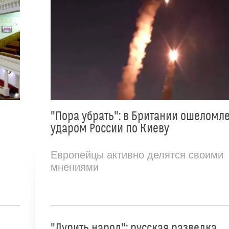
"Пора убрать": в Британии ошеломл
ударом России по Киеву
Европейцы активно делятся своими
мнениями
"Дурить народ": русская разведка