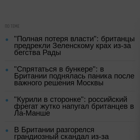
"Диором": Поплавская вмазала
семейке Плющенко
i
"Потеряли стыд в погоне за
"Диором": Поплавская вмазала
семейке Плющенко
Ольга ФЕДОРОВА
|
09:47, 13 май 2026
Источник:
РИА "Новости"
✓ Надежный источник
ПО ТЕМЕ
"Полная потеря власти": британцы
предрекли Зеленскому крах из-за
бегства Рады