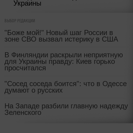
"Спрятаться в бункере": в
Британии поднялась паника после
важного решения Москвы
ВЫБОР РЕДАКЦИИ
"Боже мой!" Новый шаг России в
"Курили в сторонке": российский
зоне СВО вызвал истерику в США
фрегат жутко напугал британцев в
Ла-Манше
В Финляндии раскрыли неприятную
для Украины правду: Киев горько
В Британии разгорелся
просчитался
грандиозный скандал из-за
Украины
"Сосед соседа боится": что в Одессе
думают о русских
На Западе разбили главную надежду
Зеленского