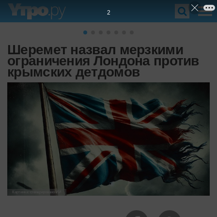
1
Шеремет назвал мерзкими
ограничения Лондона против
крымских детдомов
Картинка: сгенерировано ИИ