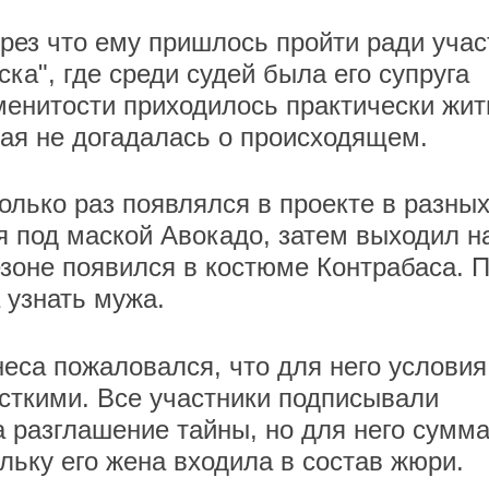
рез что ему пришлось пройти ради учас
ка", где среди судей была его супруга
менитости приходилось практически жит
ая не догадалась о происходящем.
олько раз появлялся в проекте в разны
я под маской Авокадо, затем выходил н
езоне появился в костюме Контрабаса. 
а узнать мужа.
неса пожаловался, что для него условия
сткими. Все участники подписывали
 разглашение тайны, но для него сумм
льку его жена входила в состав жюри.