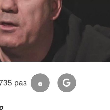
735 раз
о