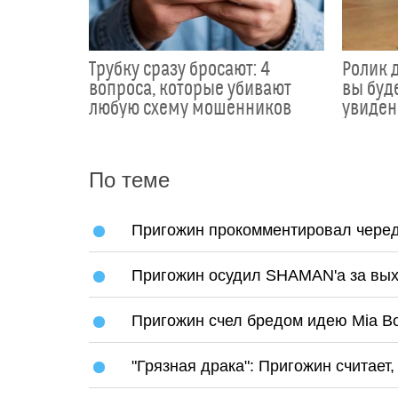
Трубку сразу бросают: 4
Ролик д
вопроса, которые убивают
вы буде
любую схему мошенников
увиден
По теме
Пригожин прокомментировал черед
Пригожин осудил SHAMAN'а за выхо
Пригожин счел бредом идею Mia Bo
"Грязная драка": Пригожин считает