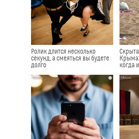
Ролик длится несколько
Скрыта
секунд, а смеяться вы будете
Крыма:
долго
когда и
i