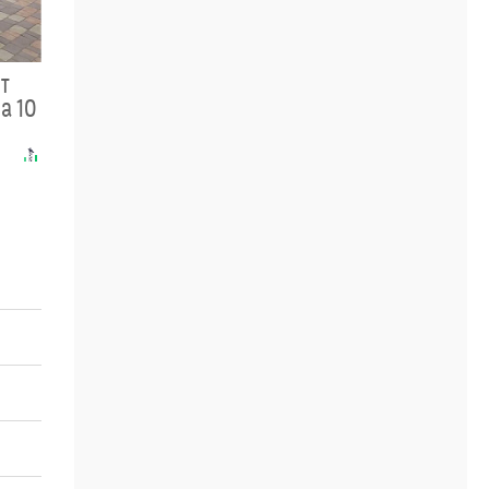
ит
а 10