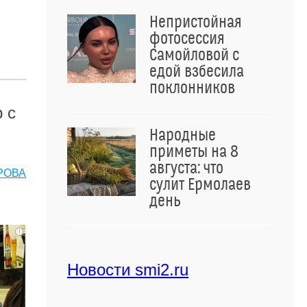
Непристойная
фотосессия
Самойловой с
едой взбесила
поклонников
 с
Народные
приметы на 8
августа: что
РОВА
сулит Ермолаев
день
i
Новости smi2.ru