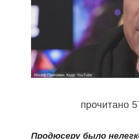
Иосиф Пригожин. Кадр: YouTube
прочитано 5
Продюсеру было нелегк