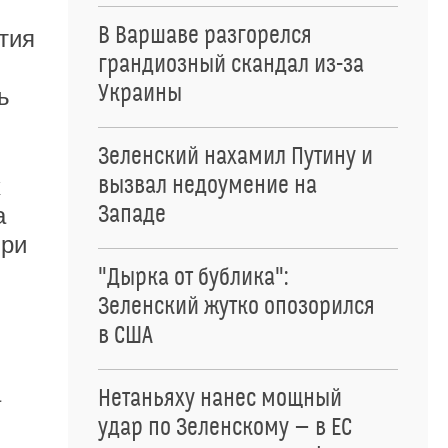
В Варшаве разгорелся
тия
грандиозный скандал из-за
Украины
ь
Зеленский нахамил Путину и
вызвал недоумение на
х
Западе
а
При
"Дырка от бублика":
Зеленский жутко опозорился
в США
а
Нетаньяху нанес мощный
удар по Зеленскому — в ЕС