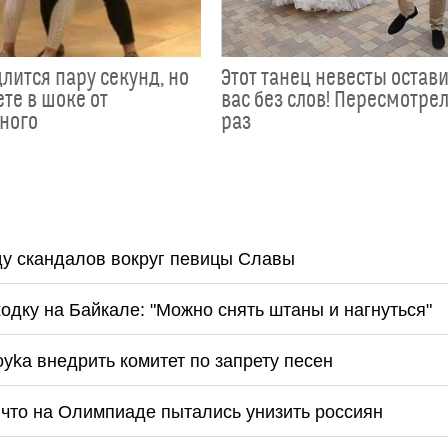
лится пару секунд, но
Этот танец невесты остав
те в шоке от
вас без слов! Пересмотрел
ного
раз
у скандалов вокруг певицы Славы
дку на Байкале: "Можно снять штаны и нагнуться"
yka внедрить комитет по запрету песен
, что на Олимпиаде пытались унизить россиян