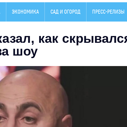
А
ЭКОНОМИКА
САД И ОГОРОД
ПРЕСС-РЕЛИЗЫ
азал, как скрывалс
за шоу