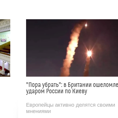
"Пора убрать": в Британии ошеломл
ударом России по Киеву
Европейцы активно делятся своими
мнениями