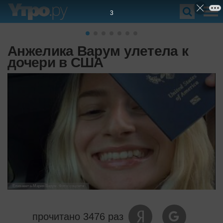
2
Анжелика Варум улетела к
дочери в США
Елизавета-Мария Варум. Фото: соцсети
прочитано 3476 раз