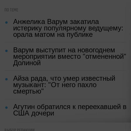
i
Рак начинается не с боли: онколог
назвал первый «тихий» признак
болезни
Ольга ФЕДОРОВА
|
10:18, 12 май 2026
Источник:
Соцсети
✓ Надежный источник
ПО ТЕМЕ
Анжелика Варум закатила
истерику популярному ведущему:
орала матом на публике
Варум выступит на новогоднем
ВЫБОР РЕДАКЦИИ