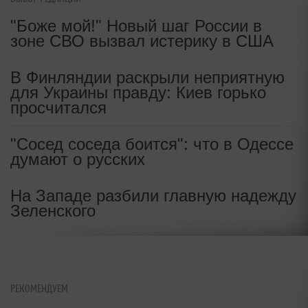
мероприятии вместо "отмененной"
Долиной
"Боже мой!" Новый шаг России в
зоне СВО вызвал истерику в США
Айза рада, что умер известный
музыкант: "От него пахло
В Финляндии раскрыли неприятную
смертью"
для Украины правду: Киев горько
просчитался
Агутин обратился к переехавшей в
США дочери
"Сосед соседа боится": что в Одессе
думают о русских
На Западе разбили главную надежду
Зеленского
РЕКОМЕНДУЕМ