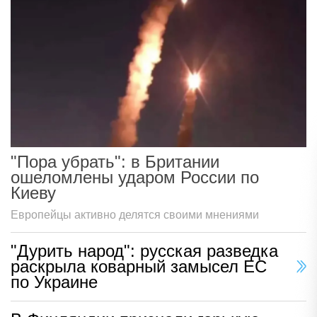
"Пора убрать": в Британии
ошеломлены ударом России по
Киеву
Европейцы активно делятся своими мнениями
"Дурить народ": русская разведка
раскрыла коварный замысел ЕС
по Украине