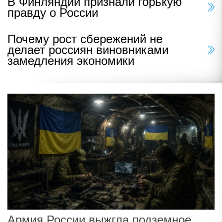
В Финляндии признали горькую
правду о России
Почему рост сбережений не
делает россиян виновниками
замедления экономики
Армия России выжгла подземное