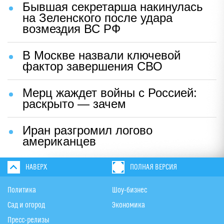
Бывшая секретарша накинулась
на Зеленского после удара
возмездия ВС РФ
В Москве назвали ключевой
фактор завершения СВО
Мерц жаждет войны с Россией:
раскрыто — зачем
Иран разгромил логово
американцев
НАВЕРХ
ПОЛНАЯ ВЕРСИЯ
Политика
Шоу-бизнес
Сад и огород
Экономика
Пресс-релизы