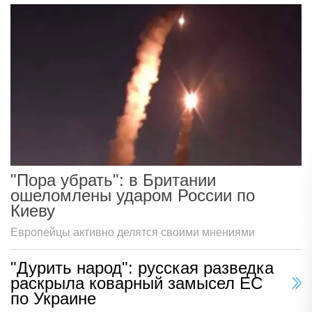
"Пора убрать": в Британии
ошеломлены ударом России по
Киеву
Европейцы активно делятся своими мнениями
"Дурить народ": русская разведка
раскрыла коварный замысел ЕС
по Украине