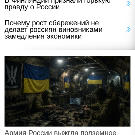
В Финляндии признали горькую
правду о России
Почему рост сбережений не
делает россиян виновниками
замедления экономики
Армия России выжгла подземное