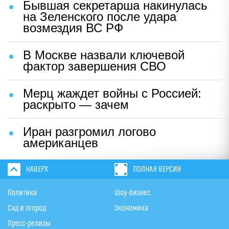
Бывшая секретарша накинулась
на Зеленского после удара
возмездия ВС РФ
В Москве назвали ключевой
фактор завершения СВО
Мерц жаждет войны с Россией:
раскрыто — зачем
Иран разгромил логово
американцев
НАВЕРХ
ПОЛНАЯ ВЕРСИЯ
Политика
Шоу-бизнес
Сад и огород
Экономика
Пресс-релизы