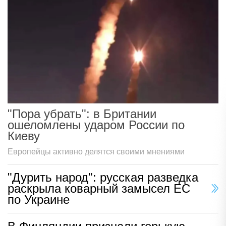
"Пора убрать": в Британии
ошеломлены ударом России по
Киеву
Европейцы активно делятся своими мнениями
"Дурить народ": русская разведка
раскрыла коварный замысел ЕС
по Украине