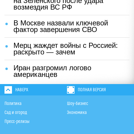
на Зеленского после удара
возмездия ВС РФ
В Москве назвали ключевой
фактор завершения СВО
Мерц жаждет войны с Россией:
раскрыто — зачем
Иран разгромил логово
американцев
НАВЕРХ
ПОЛНАЯ ВЕРСИЯ
Политика
Шоу-бизнес
Сад и огород
Экономика
Пресс-релизы