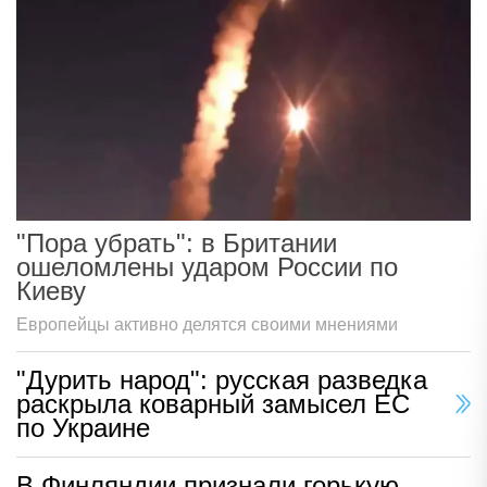
"Пора убрать": в Британии
ошеломлены ударом России по
Киеву
Европейцы активно делятся своими мнениями
"Дурить народ": русская разведка
раскрыла коварный замысел ЕС
по Украине
В Финляндии признали горькую