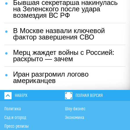
Бывшая секретарша накинулась
на Зеленского после удара
возмездия ВС РФ
В Москве назвали ключевой
фактор завершения СВО
Мерц жаждет войны с Россией:
раскрыто — зачем
Иран разгромил логово
американцев
НАВЕРХ
ПОЛНАЯ ВЕРСИЯ
Политика
Шоу-бизнес
Сад и огород
Экономика
Пресс-релизы