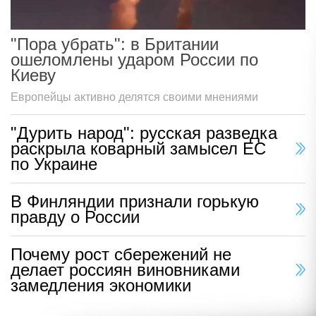
"Пора убрать": в Британии
ошеломлены ударом России по
Киеву
Европейцы активно делятся своими мнениями
"Дурить народ": русская разведка
раскрыла коварный замысел ЕС
по Украине
В Финляндии признали горькую
правду о России
Почему рост сбережений не
делает россиян виновниками
замедления экономики