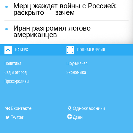
Мерц жаждет войны с Россией:
раскрыто — зачем
Иран разгромил логово
американцев
НАВЕРХ
ПОЛНАЯ ВЕРСИЯ
Политика
Шоу-бизнес
Сад и огород
Экономика
Пресс-релизы
Вконтакте
Одноклассники
Twitter
Дзен