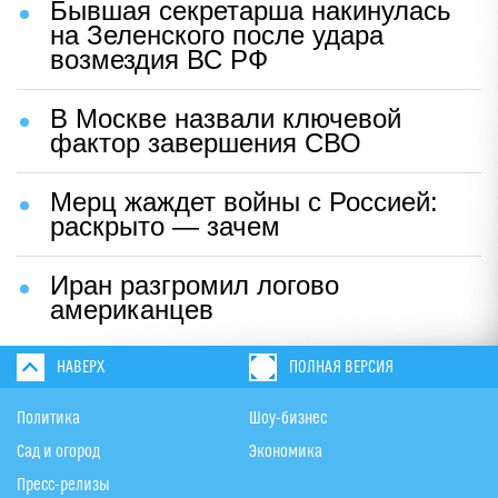
Бывшая секретарша накинулась
на Зеленского после удара
возмездия ВС РФ
В Москве назвали ключевой
фактор завершения СВО
Мерц жаждет войны с Россией:
раскрыто — зачем
Иран разгромил логово
американцев
НАВЕРХ
ПОЛНАЯ ВЕРСИЯ
Политика
Шоу-бизнес
Сад и огород
Экономика
Пресс-релизы