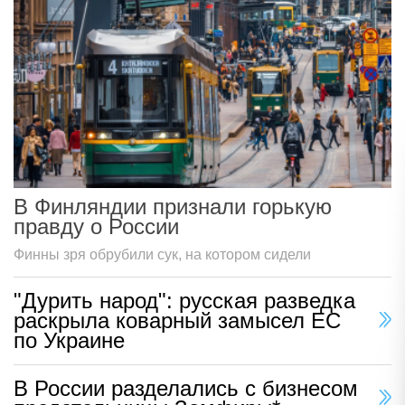
В Финляндии признали горькую
правду о России
Финны зря обрубили сук, на котором сидели
"Дурить народ": русская разведка
раскрыла коварный замысел ЕС
по Украине
В России разделались с бизнесом