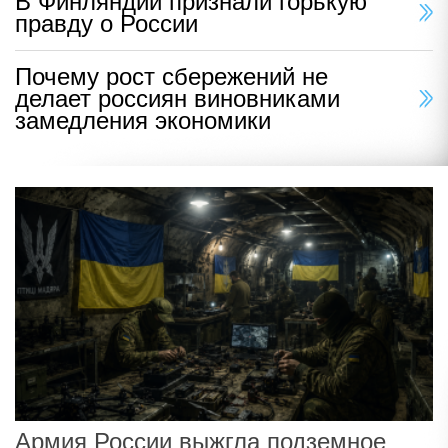
В Финляндии признали горькую
правду о России
Почему рост сбережений не
делает россиян виновниками
замедления экономики
Армия России выжгла подземное