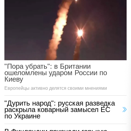
"Пора убрать": в Британии
ошеломлены ударом России по
Киеву
Европейцы активно делятся своими мнениями
"Дурить народ": русская разведка
раскрыла коварный замысел ЕС
по Украине