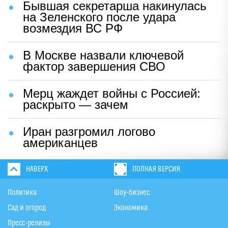
Бывшая секретарша накинулась
на Зеленского после удара
возмездия ВС РФ
В Москве назвали ключевой
фактор завершения СВО
Мерц жаждет войны с Россией:
раскрыто — зачем
Иран разгромил логово
американцев
НАВЕРХ
ПОЛНАЯ ВЕРСИЯ
Политика
Шоу-бизнес
Сад и огород
Экономика
Пресс-релизы