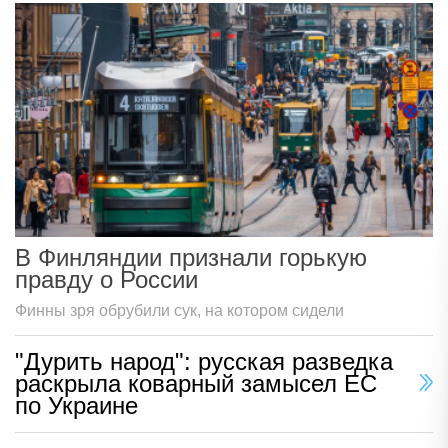
В Финляндии признали горькую
правду о России
Финны зря обрубили сук, на котором сидели
"Дурить народ": русская разведка
раскрыла коварный замысел ЕС
по Украине