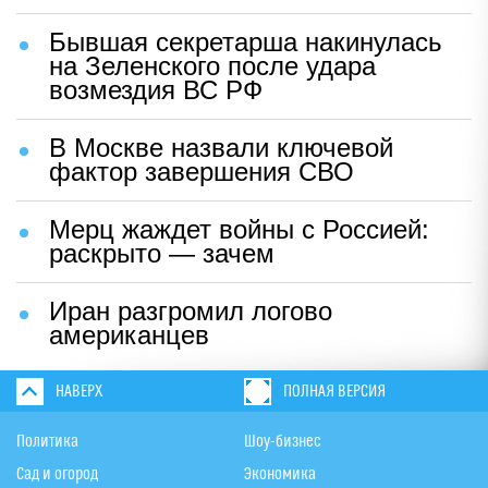
Бывшая секретарша накинулась
на Зеленского после удара
возмездия ВС РФ
В Москве назвали ключевой
фактор завершения СВО
Мерц жаждет войны с Россией:
раскрыто — зачем
Иран разгромил логово
американцев
НАВЕРХ
ПОЛНАЯ ВЕРСИЯ
Политика
Шоу-бизнес
Сад и огород
Экономика