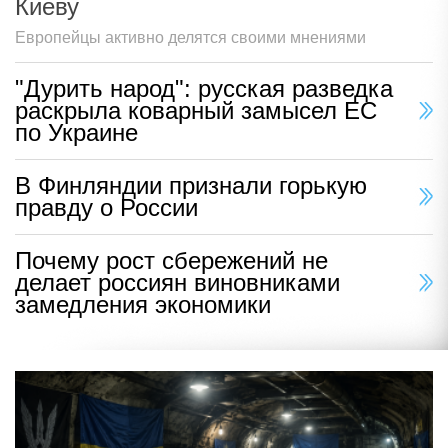
Киеву
Европейцы активно делятся своими мнениями
"Дурить народ": русская разведка
раскрыла коварный замысел ЕС
по Украине
В Финляндии признали горькую
правду о России
Почему рост сбережений не
делает россиян виновниками
замедления экономики