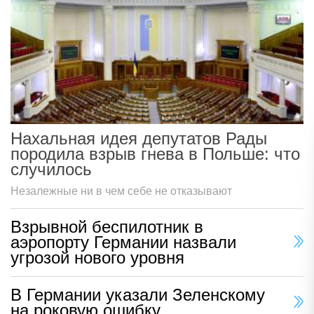
Нахальная идея депутатов Рады
породила взрыв гнева в Польше: что
случилось
Незалежные ни в чем себе не отказывают
Взрывной беспилотник в
аэропорту Германии назвали
угрозой нового уровня
В Германии указали Зеленскому
на роковую ошибку