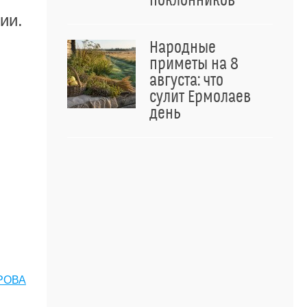
поклонников
ии.
Народные
приметы на 8
августа: что
сулит Ермолаев
день
РОВА