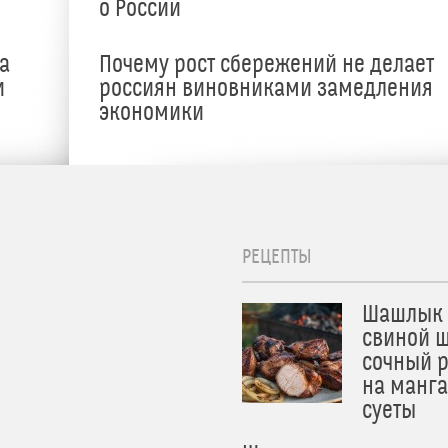
о России
а
Почему рост сбережений не делает
и
россиян виновниками замедления
экономики
РЕЦЕПТЫ
Шашлык 
свиной ш
сочный 
на манга
суеты