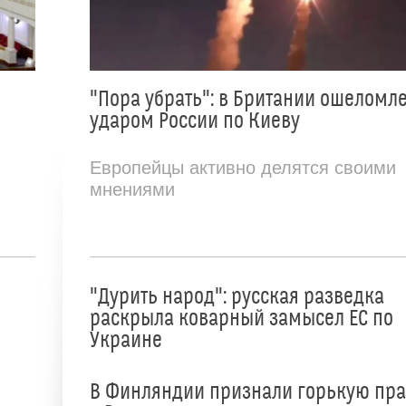
"Пора убрать": в Британии ошеломл
ударом России по Киеву
Европейцы активно делятся своими
мнениями
"Дурить народ": русская разведка
раскрыла коварный замысел ЕС по
Украине
В Финляндии признали горькую пр