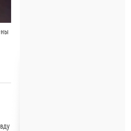
ены
авду