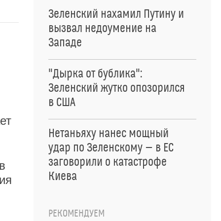
Зеленский нахамил Путину и
вызвал недоумение на
Западе
"Дырка от бублика":
Зеленский жутко опозорился
в США
ет
Нетаньяху нанес мощный
удар по Зеленскому — в ЕС
заговорили о катастрофе
в
Киева
ия
РЕКОМЕНДУЕМ