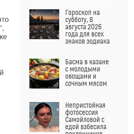
Гороскоп на
что
субботу, 8
августа 2026
",
года для всех
же
знаков зодиака
Басма в казане
с молодыми
й
овощами и
сочным мясом
Непристойная
фотосессия
Самойловой с
едой взбесила