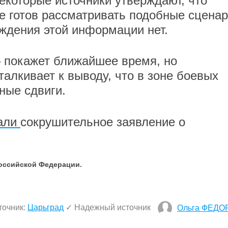
екоторые источники утверждают, что
 готов рассматривать подобные сценар
ждения этой информации нет.
– покажет ближайшее время, но
лкивает к выводу, что в зоне боевых
ные сдвиги.
али
сокрушительное заявление о
Российской Федерации.
точник:
Царьград
✓ Надежный источник
Ольга ФЕДО