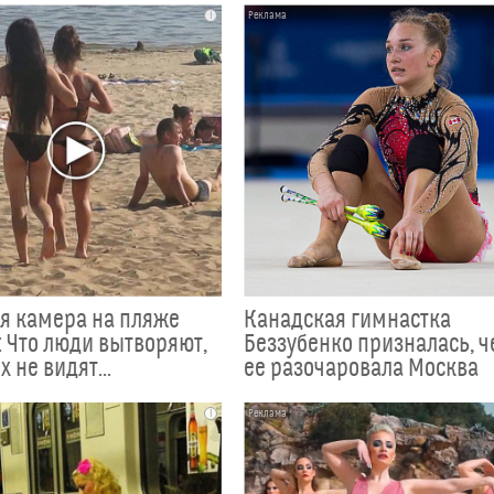
i
я камера на пляже
Канадская гимнастка
 Что люди вытворяют,
Беззубенко призналась, 
х не видят...
ее разочаровала Москва
i