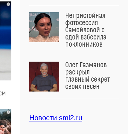
i
Непристойная
фотосессия
Самойловой с
едой взбесила
поклонников
Олег Газманов
раскрыл
главный секрет
своих песен
чем
i
Новости smi2.ru