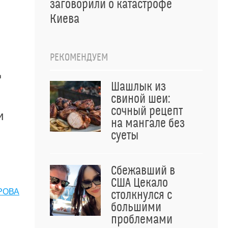
заговорили о катастрофе
Киева
РЕКОМЕНДУЕМ
д
Шашлык из
свиной шеи:
сочный рецепт
и
на мангале без
суеты
Сбежавший в
США Цекало
РОВА
столкнулся с
большими
проблемами