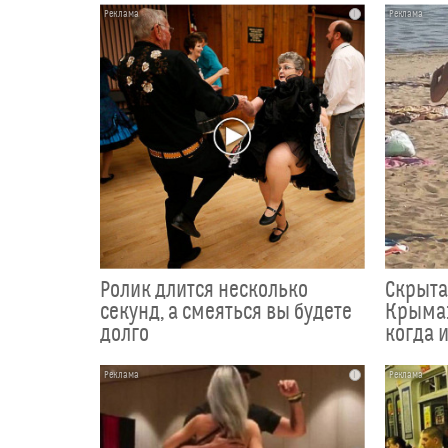
i
Ролик длится несколько
Скрыта
секунд, а смеяться вы будете
Крыма:
долго
когда и
i