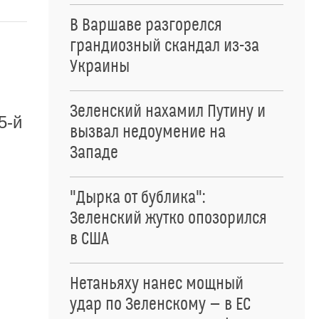
В Варшаве разгорелся
грандиозный скандал из-за
Украины
Зеленский нахамил Путину и
5-й
вызвал недоумение на
Западе
"Дырка от бублика":
Зеленский жутко опозорился
.
в США
Нетаньяху нанес мощный
удар по Зеленскому — в ЕС