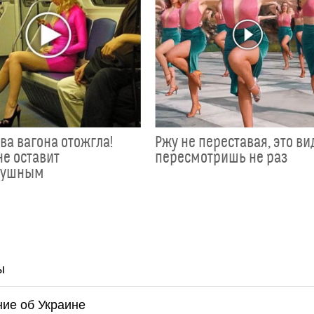
ва вагона отожгла!
Ржу не переставая, это ви
не оставит
пересмотришь не раз
душным
ы
ние об Украине