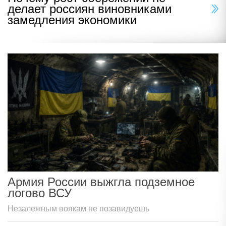
делает россиян виновниками
замедления экономики
Армия России выжгла подземное
логово ВСУ
Незалежным воякам не позавидуешь