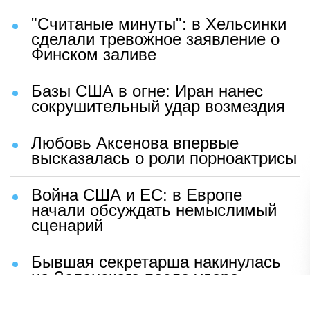
"Считаные минуты": в Хельсинки
сделали тревожное заявление о
Финском заливе
Базы США в огне: Иран нанес
сокрушительный удар возмездия
Любовь Аксенова впервые
высказалась о роли порноактрисы
Война США и ЕС: в Европе
начали обсуждать немыслимый
сценарий
Бывшая секретарша накинулась
на Зеленского после удара
возмездия ВС РФ