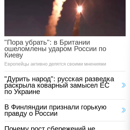
"Пора убрать": в Британии
ошеломлены ударом России по
Киеву
Европейцы активно делятся своими мнениями
"Дурить народ": русская разведка
раскрыла коварный замысел ЕС
по Украине
В Финляндии признали горькую
правду о России
Почему рост сбережений не