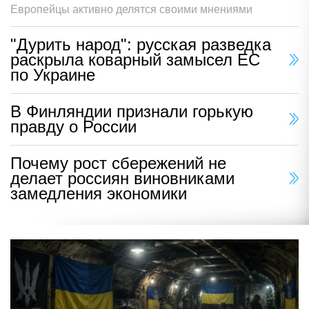
Европейцы активно делятся своими мнениями
"Дурить народ": русская разведка
раскрыла коварный замысел ЕС
по Украине
В Финляндии признали горькую
правду о России
Почему рост сбережений не
делает россиян виновниками
замедления экономики