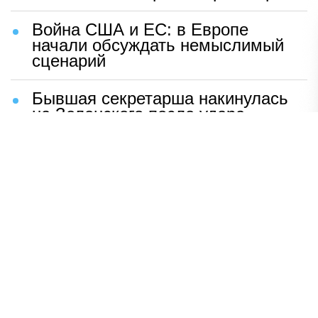
Война США и ЕС: в Европе
начали обсуждать немыслимый
сценарий
Бывшая секретарша накинулась
на Зеленского после удара
возмездия ВС РФ
В Москве назвали ключевой
фактор завершения СВО
Мерц жаждет войны с Россией:
раскрыто — зачем
Иран разгромил логово
американцев