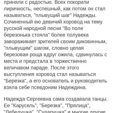
приняли с радостью. Всех покорили
лиричность, неспешный, как потом он стал
называться, "плывущий шаг" Надежды.
Сочиненный ею девичий хоровод на тему
русской народной песни "Во поле
березонька стояла" более полувека
завораживает зрителей своим диковинным,
"плывущим" шагом, словно целая
березовая роща вдруг ожила, сдвинулась с
места и предстала в торжественно
величавом параде. После этого
выступления хоровод стал называться
"Березка", а его основатель и руководитель
взяла себе псевдоним Надеждина.
Надежда Сергеевна сама создавала танцы.
Ее "Карусель", "Березка", "Прялица",
"Лебедушка", "Сударушка" и многие другие