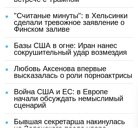
"Считаные минуты": в Хельсинки
сделали тревожное заявление о
Финском заливе
Базы США в огне: Иран нанес
сокрушительный удар возмездия
Любовь Аксенова впервые
высказалась о роли порноактрисы
Война США и ЕС: в Европе
начали обсуждать немыслимый
сценарий
Бывшая секретарша накинулась
на Зеленского после удара
возмездия ВС РФ