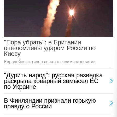
"Пора убрать": в Британии
ошеломлены ударом России по
Киеву
Европейцы активно делятся своими мнениями
"Дурить народ": русская разведка
раскрыла коварный замысел ЕС
по Украине
В Финляндии признали горькую
правду о России