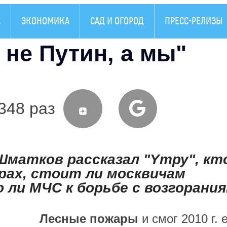
А
ЭКОНОМИКА
САД И ОГОРОД
ПРЕСС-РЕЛИЗЫ
 не Путин, а мы"
348 раз
матков рассказал "Yтру", кт
рах, стоит ли москвичам
 ли МЧС к борьбе с возгорани
Лесные пожары
и смог 2010 г. 