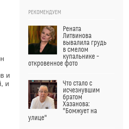
РЕКОМЕНДУЕМ
Рената
Литвинова
вывалила грудь
в смелом
купальнике –
он
откровенное фото
в и
Что стало с
, и
исчезнувшим
братом
Хазанова:
"Бомжует на
улице"