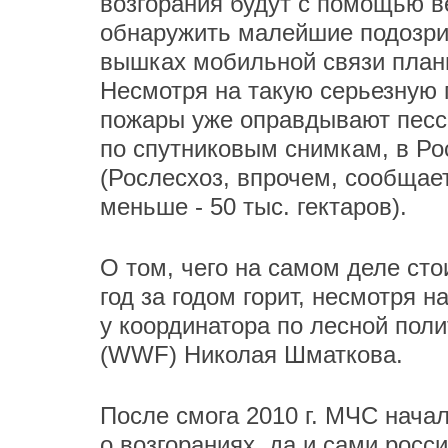
возгорания будут с помощью в
обнаружить малейшие подозри
вышках мобильной связи план
Несмотря на такую серьезную 
пожары уже оправдывают песси
по спутниковым снимкам, в Рос
(Рослесхоз, впрочем, сообщае
меньше - 50 тыс. гектаров).
О том, чего на самом деле ст
год за годом горит, несмотря 
у координатора по лесной пол
(WWF) Николая Шматкова.
После смога 2010 г. МЧС нача
о возгораниях, да и сами рос