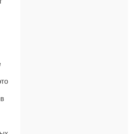
т
е
это
 в
ных