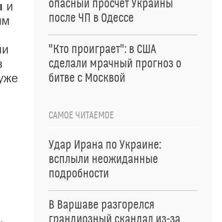
опасный просчет Украины
ы
и
после ЧП в Одессе
ым
"Кто проиграет": в США
ми
сделали мрачный прогноз о
з
битве с Москвой
 уже
САМОЕ ЧИТАЕМОЕ
Удар Ирана по Украине:
,
всплыли неожиданные
подробности
В Варшаве разгорелся
грандиозный скандал из-за