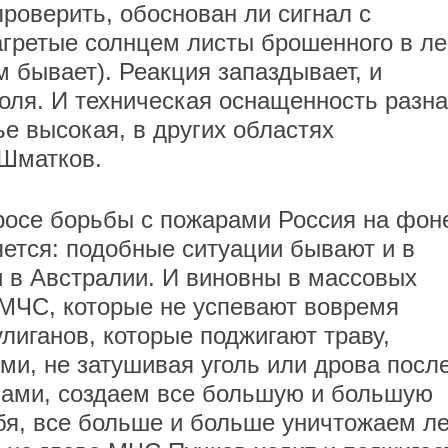
проверить, обоснован ли сигнал с
нагретые солнцем листы брошенного в ле
 бывает). Реакция запаздывает, и
роля. И техническая оснащенность разна
е высокая, в других областях
 Шматков.
просе борьбы с пожарами Россия на фон
яется: подобные ситуации бывают и в
и в Австралии. И виновны в массовых
 МЧС, которые не успевают вовремя
лиганов, которые поджигают траву,
ми, не затушивая уголь или дрова посл
ками, создаем все большую и большую
бя, все больше и больше уничтожаем ле