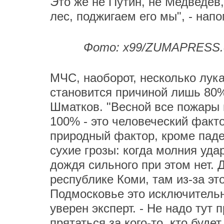
Это же не Путин, не Медведев,
лес, поджигаем его мы", - напо
Фото: x99/ZUMAPRESS.co
МЧС, наоборот, несколько лука
становится причиной лишь 80%
Шматков. "Весной все пожары 
100% - это человеческий факт
природный фактор, кроме пад
сухие грозы: когда молния удар
дождя сильного при этом нет. 
республике Коми, там из-за эт
Подмосковье это исключительны
уверен эксперт. - Не надо тут 
прятаться за кого-то, кто буд