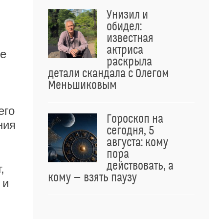
Унизил и
обидел:
известная
актриса
ые
раскрыла
детали скандала с Олегом
Меньшиковым
его
Гороскоп на
ния
сегодня, 5
августа: кому
пора
действовать, а
,
кому — взять паузу
 и