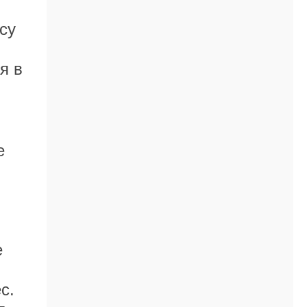
су
я в
е
е
с.