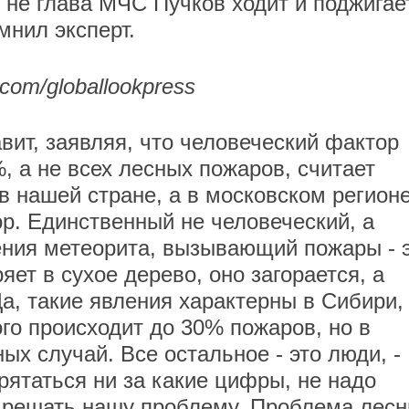
 не глава МЧС Пучков ходит и поджигае
мнил эксперт.
m/globallookpress
вит, заявляя, что человеческий фактор
, а не всех лесных пожаров, считает
в нашей стране, а в московском регион
ор. Единственный не человеческий, а
ения метеорита, вызывающий пожары - 
яет в сухое дерево, оно загорается, а
Да, такие явления характерны в Сибири,
ого происходит до 30% пожаров, но в
х случай. Все остальное - это люди, -
прятаться ни за какие цифры, не надо
ет решать нашу проблему. Проблема лес