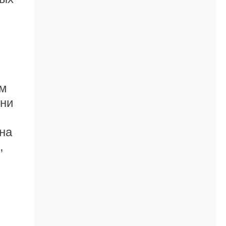
им
тни
на
,