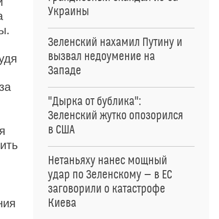
и
Украины
а
ы.
Зеленский нахамил Путину и
вызвал недоумение на
удя
Западе
за
"Дырка от бублика":
Зеленский жутко опозорился
в США
я
ить
Нетаньяху нанес мощный
удар по Зеленскому — в ЕС
заговорили о катастрофе
Киева
ния