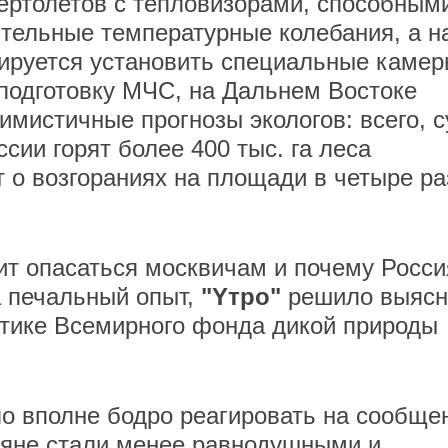
ертолетов с тепловизорами, способным
тельные температурные колебания, а н
ируется установить специальные камер
подготовку МЧС, на Дальнем Востоке
мистичные прогнозы экологов: всего, с
сии горят более 400 тыс. га леса
т о возгораниях на площади в четыре ра
оит опасаться москвичам и почему Росси
на печальный опыт,
"Yтро"
решило выясн
итике Всемирного фонда дикой природы
ло вполне бодро реагировать на сообще
сияне стали менее равнодушными и