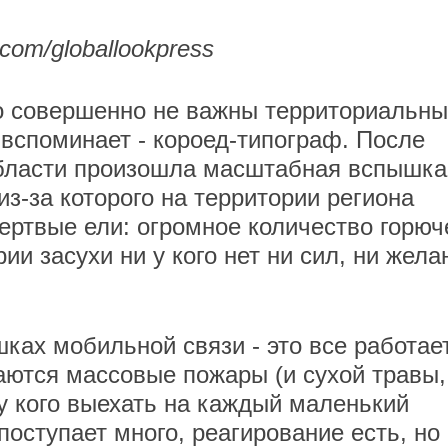
m/globallookpress
го совершенно не важны территориальн
 вспоминает - короед-типограф. После
области произошла масштабная вспышка
з-за которого на территории региона
 мертвые ели: огромное количество горюч
ии засухи ни у кого нет ни сил, ни жела
ках мобильной связи - это все работает
аются массовые пожары (и сухой травы,
и у кого выехать на каждый маленький
оступает много, реагирование есть, но