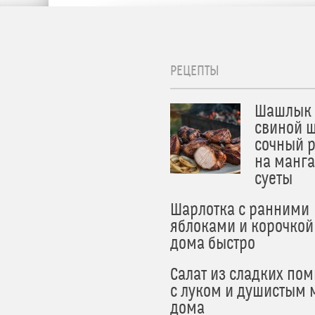
РЕЦЕПТЫ
Шашлык 
свиной ш
сочный 
на манга
суеты
Шарлотка с ранними
яблоками и корочкой
дома быстро
Салат из сладких по
с луком и душистым 
дома