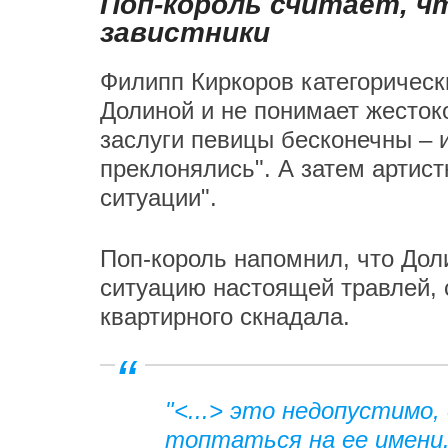
Поп-король считает, ч
завистники
Филипп Киркоров категорическ
Долиной и не понимает жестоко
заслуги певицы бесконечны – 
преклонялись". А затем артист
ситуации".
Поп-король напомнил, что Дол
ситуацию настоящей травлей, с
квартирного скнадала.
"<...> это недопустимо,
топтаться на ее имени.