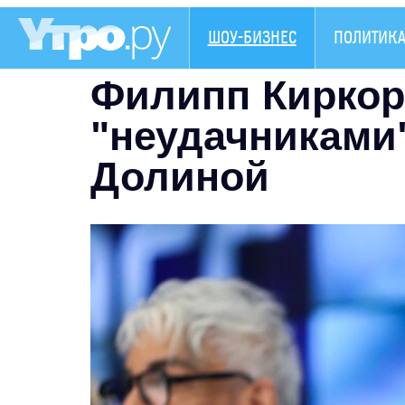
ШОУ-БИЗНЕС
ПОЛИТИК
Филипп Киркор
"неудачниками
Долиной