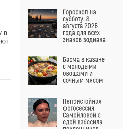
Гороскоп на
субботу, 8
августа 2026
у в
года для всех
знаков зодиака
еют
Басма в казане
с молодыми
овощами и
сочным мясом
Непристойная
фотосессия
Самойловой с
едой взбесила