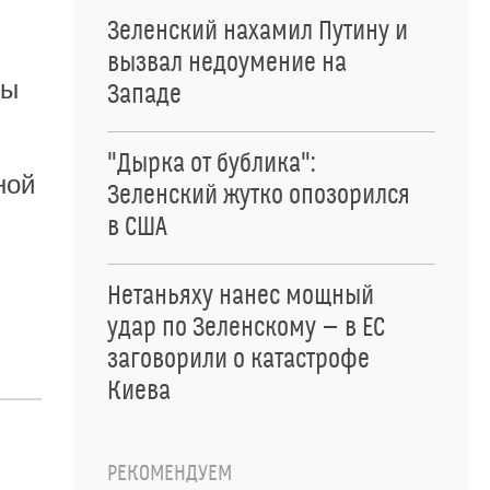
Зеленский нахамил Путину и
вызвал недоумение на
сы
Западе
"Дырка от бублика":
ной
Зеленский жутко опозорился
в США
Нетаньяху нанес мощный
удар по Зеленскому — в ЕС
заговорили о катастрофе
Киева
РЕКОМЕНДУЕМ