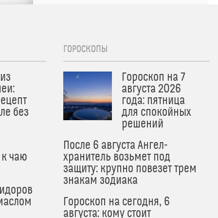
ГОРОСКОПЫ
из
Гороскоп на 7
еи:
августа 2026
рецепт
года: пятница
ле без
для спокойных
решений
После 6 августа Ангел-
 к чаю
хранитель возьмет под
защиту: крупно повезет трем
знакам зодиака
мидоров
маслом
Гороскоп на сегодня, 6
августа: кому стоит