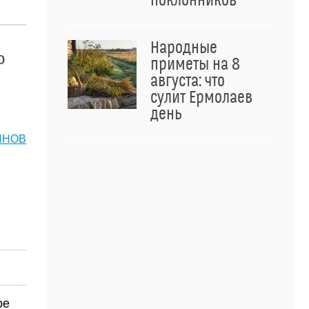
поклонников
Народные
о
приметы на 8
августа: что
сулит Ермолаев
день
ЯНОВ
ре