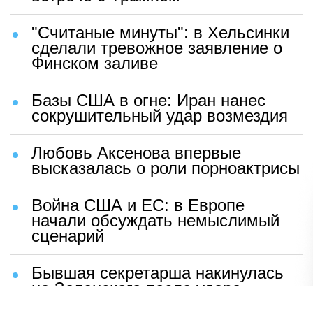
"Считаные минуты": в Хельсинки
сделали тревожное заявление о
Финском заливе
Базы США в огне: Иран нанес
сокрушительный удар возмездия
Любовь Аксенова впервые
высказалась о роли порноактрисы
Война США и ЕС: в Европе
начали обсуждать немыслимый
сценарий
Бывшая секретарша накинулась
на Зеленского после удара
возмездия ВС РФ