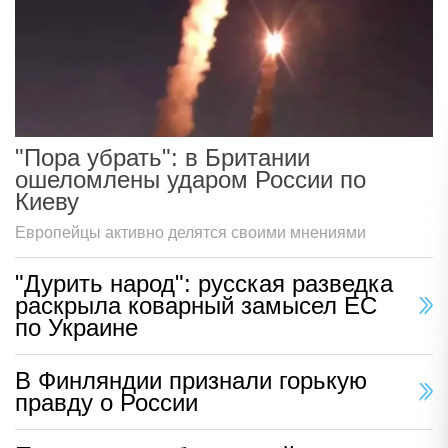
"Пора убрать": в Британии
ошеломлены ударом России по
Киеву
Европейцы активно делятся своими мнениями
"Дурить народ": русская разведка
раскрыла коварный замысел ЕС
по Украине
В Финляндии признали горькую
правду о России