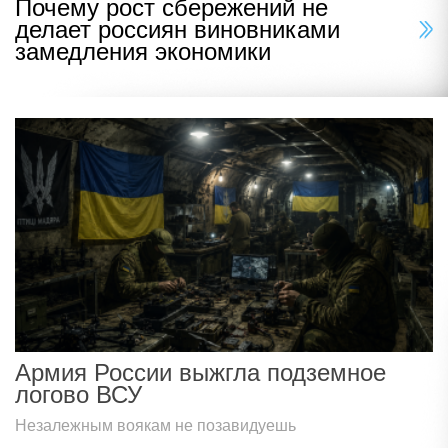
Почему рост сбережений не
делает россиян виновниками
замедления экономики
Армия России выжгла подземное
логово ВСУ
Незалежным воякам не позавидуешь