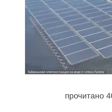
Тайваньская электростанция на воде.© Unbox Factory
прочитано 4