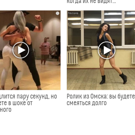
когда их не видят...
i
лится пару секунд, но
Ролик из Омска: вы будет
те в шоке от
смеяться долго
ного