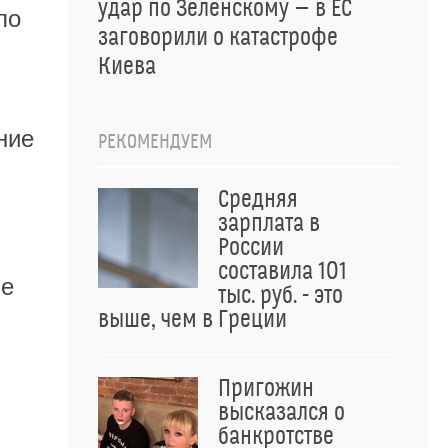
удар по Зеленскому — в ЕС
ло
заговорили о катастрофе
Киева
ние
РЕКОМЕНДУЕМ
Средняя
зарплата в
России
составила 101
ые
тыс. руб. - это
выше, чем в Греции
Пригожин
высказался о
банкротстве