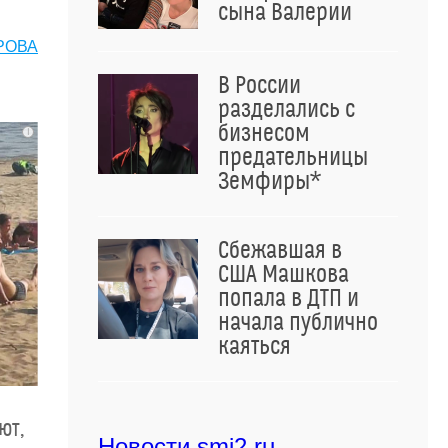
сына Валерии
РОВА
В России
разделались с
бизнесом
i
предательницы
Земфиры*
Сбежавшая в
США Машкова
попала в ДТП и
начала публично
каяться
ют,
Новости smi2.ru