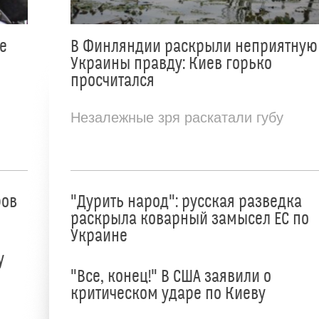
е
В Финляндии раскрыли неприятную
Украины правду: Киев горько
просчитался
Незалежные зря раскатали губу
ров
"Дурить народ": русская разведка
раскрыла коварный замысел ЕС по
Украине
у
"Все, конец!" В США заявили о
критическом ударе по Киеву