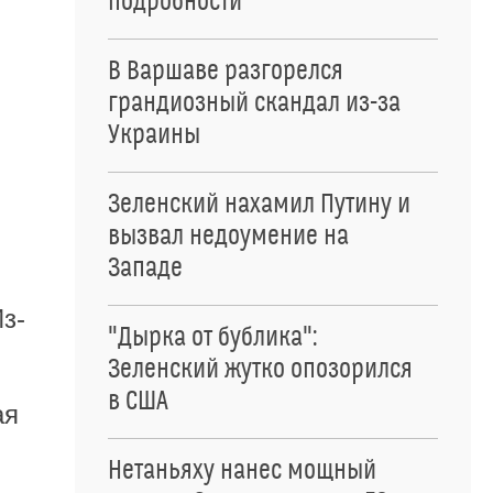
подробности
В Варшаве разгорелся
грандиозный скандал из-за
Украины
Зеленский нахамил Путину и
вызвал недоумение на
Западе
з-
"Дырка от бублика":
Зеленский жутко опозорился
в США
ая
Нетаньяху нанес мощный