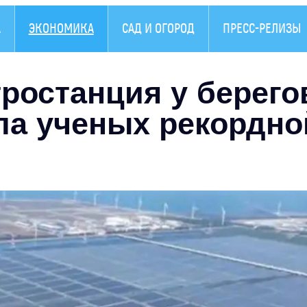
А
ЭКОНОМИКА
САД И ОГОРОД
ПРЕСС-РЕЛИЗЫ
ростанция у берего
ла ученых рекордно