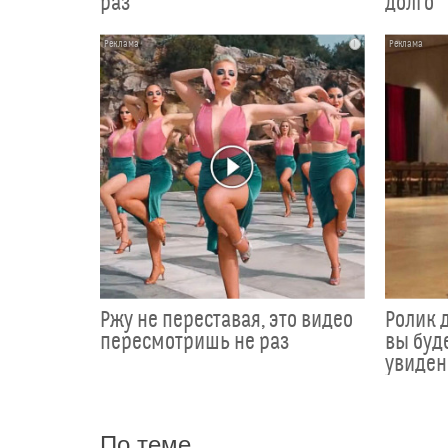
раз
долго
i
Ржу не переставая, это видео
Ролик д
пересмотришь не раз
вы буде
увиден
По теме