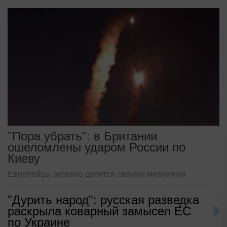
"Пора убрать": в Британии
ошеломлены ударом России по
Киеву
Европейцы активно делятся своими мнениями
"Дурить народ": русская разведка
раскрыла коварный замысел ЕС
по Украине