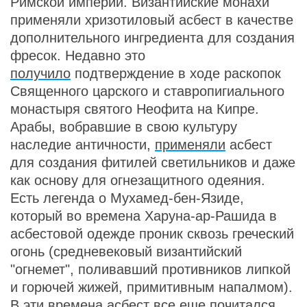
Римской империи. Византийские монахи
применяли хризотиловый асбест в качестве
дополнительного ингредиента для создания
фресок. Недавно это
получило
подтверждение в ходе раскопок
Священного царского и ставропигиального
монастыря святого Неофита на Кипре.
Арабы, вобравшие в свою культуру
наследие античности,
применяли
асбест
для создания фитилей светильников и даже
как основу для огнезащитного одеяния.
Есть легенда о Мухамед-бен-Язиде,
который во времена Харуна-ар-Рашида в
асбестовой одежде проник сквозь греческий
огонь (средневековый византийский
"огнемет", поливавший противников липкой
и горючей жижей, примитивным напалмом).
В эти времена асбест все еще почитался