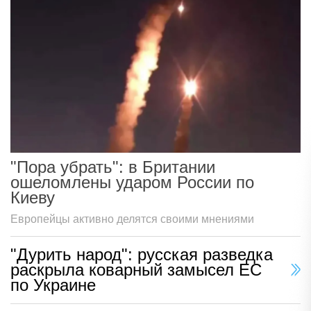
"Пора убрать": в Британии
ошеломлены ударом России по
Киеву
Европейцы активно делятся своими мнениями
"Дурить народ": русская разведка
раскрыла коварный замысел ЕС
по Украине