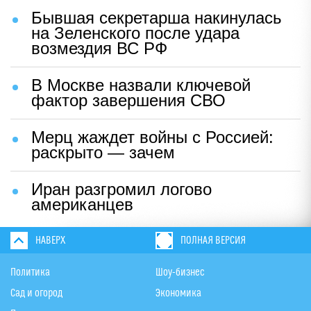
Бывшая секретарша накинулась
на Зеленского после удара
возмездия ВС РФ
В Москве назвали ключевой
фактор завершения СВО
Мерц жаждет войны с Россией:
раскрыто — зачем
Иран разгромил логово
американцев
НАВЕРХ
ПОЛНАЯ ВЕРСИЯ
Политика
Шоу-бизнес
Сад и огород
Экономика