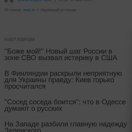
i
Скрытые признаки рака: на такое
никто не обращает внимание, а
зря!
i
Канадская гимнастка Беззубенко
ВЫБОР РЕДАКЦИИ
призналась, чем ее разочаровала
"Боже мой!" Новый шаг России в
Москва
зоне СВО вызвал истерику в США
В Финляндии раскрыли неприятную
Ольга ФЕДОРОВА
|
12:09, 10 июн 2026
для Украины правду: Киев горько
просчитался
Источник:
mos.ru
✓ Надежный источник
"Сосед соседа боится": что в Одессе
думают о русских
На Западе разбили главную надежду
Зеленского