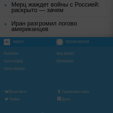
Мерц жаждет войны с Россией:
раскрыто — зачем
Иран разгромил логово
американцев
НАВЕРХ
ПОЛНАЯ ВЕРСИЯ
Политика
Шоу-бизнес
Сад и огород
Экономика
Пресс-релизы
Вконтакте
Одноклассники
Twitter
Дзен