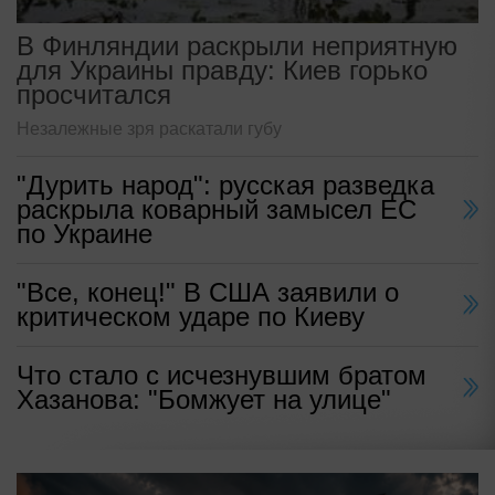
В Финляндии раскрыли неприятную
для Украины правду: Киев горько
просчитался
Незалежные зря раскатали губу
"Дурить народ": русская разведка
раскрыла коварный замысел ЕС
по Украине
"Все, конец!" В США заявили о
критическом ударе по Киеву
Что стало с исчезнувшим братом
Хазанова: "Бомжует на улице"