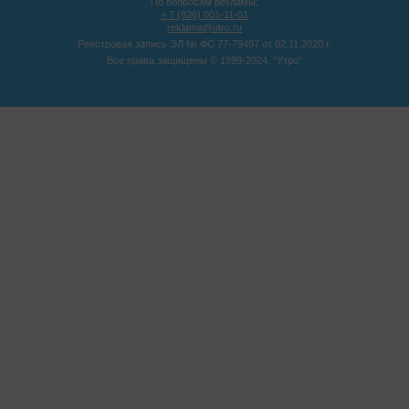
По вопросам рекламы:
+ 7 (926) 001-11-01
reklama@utro.ru
Реестровая запись ЭЛ № ФС 77-79497 от 02.11.2020 г.
Все права защищены © 1999-2024. "Утро"