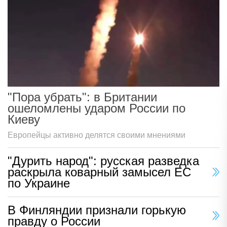
"Пора убрать": в Британии
ошеломлены ударом России по
Киеву
Европейцы активно делятся своими мнениями
"Дурить народ": русская разведка
раскрыла коварный замысел ЕС
по Украине
В Финляндии признали горькую
правду о России