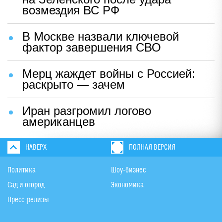
возмездия ВС РФ
В Москве назвали ключевой
фактор завершения СВО
Мерц жаждет войны с Россией:
раскрыто — зачем
Иран разгромил логово
американцев
НАВЕРХ
ПОЛНАЯ ВЕРСИЯ
Политика
Шоу-бизнес
Сад и огород
Экономика
Пресс-релизы