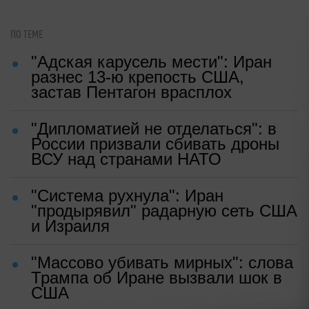
ПО ТЕМЕ
"Адская карусель мести": Иран
разнес 13-ю крепость США,
застав Пентагон врасплох
"Дипломатией не отделаться": в
России призвали сбивать дроны
ВСУ над странами НАТО
"Система рухнула": Иран
"продырявил" радарную сеть США
и Израиля
"Массово убивать мирных": слова
Трампа об Иране вызвали шок в
США