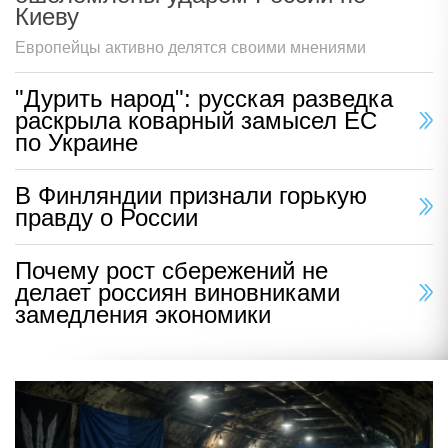
Киеву
Европейцы активно делятся своими мнениями
"Дурить народ": русская разведка
раскрыла коварный замысел ЕС
по Украине
В Финляндии признали горькую
правду о России
Почему рост сбережений не
делает россиян виновниками
замедления экономики