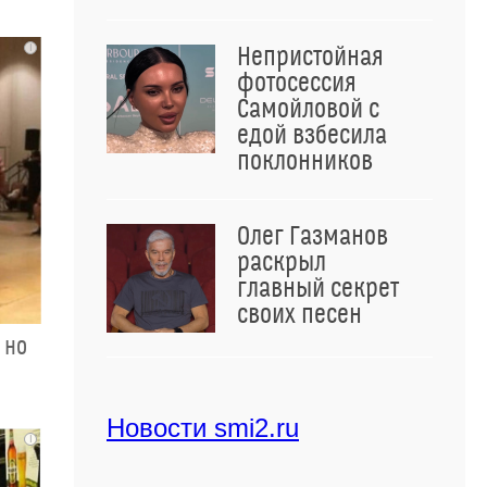
i
Непристойная
фотосессия
Самойловой с
едой взбесила
поклонников
Олег Газманов
раскрыл
главный секрет
своих песен
 но
Новости smi2.ru
i