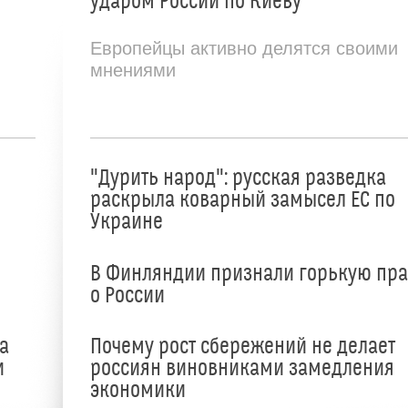
ударом России по Киеву
Европейцы активно делятся своими
мнениями
"Дурить народ": русская разведка
раскрыла коварный замысел ЕС по
Украине
В Финляндии признали горькую пр
о России
а
Почему рост сбережений не делает
и
россиян виновниками замедления
экономики