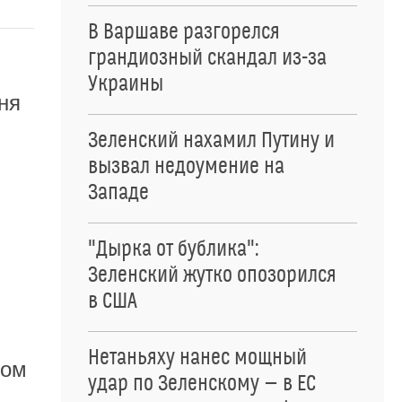
В Варшаве разгорелся
грандиозный скандал из-за
Украины
ня
Зеленский нахамил Путину и
вызвал недоумение на
Западе
"Дырка от бублика":
Зеленский жутко опозорился
в США
Нетаньяху нанес мощный
ром
удар по Зеленскому — в ЕС