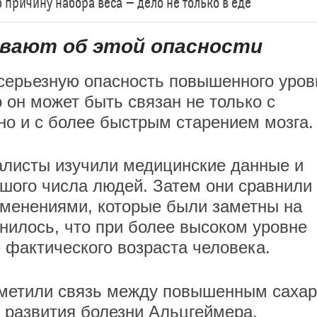
ричину набора веса — дело не только в еде
евают об этой опасности
серьезную опасность повышенного уров
о он может быть связан не только с
о и с более быстрым старением мозга.
алисты изучили медицинские данные и
шого числа людей. Затем они сравнили
изменениями, которые были заметны на
снилось, что при более высоком уровне
 фактического возраста человека.
заметили связь между повышенным саха
 развития болезни Альцгеймера,