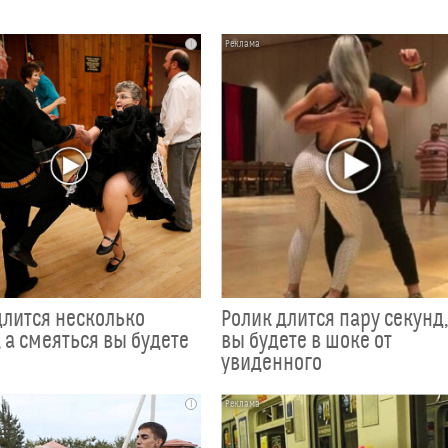
i
длится несколько
Ролик длится пару секунд,
 а смеяться вы будете
вы будете в шоке от
увиденного
i