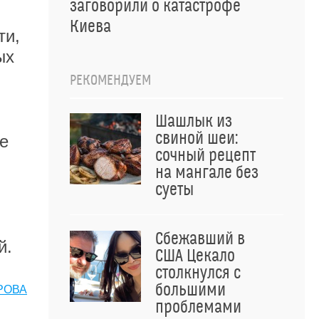
заговорили о катастрофе
Киева
ти,
ых
РЕКОМЕНДУЕМ
Шашлык из
свиной шеи:
е
сочный рецепт
на мангале без
суеты
Сбежавший в
й.
США Цекало
столкнулся с
большими
РОВА
проблемами