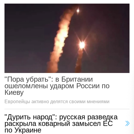
"Пора убрать": в Британии
ошеломлены ударом России по
Киеву
Европейцы активно делятся своими мнениями
"Дурить народ": русская разведка
раскрыла коварный замысел ЕС
по Украине