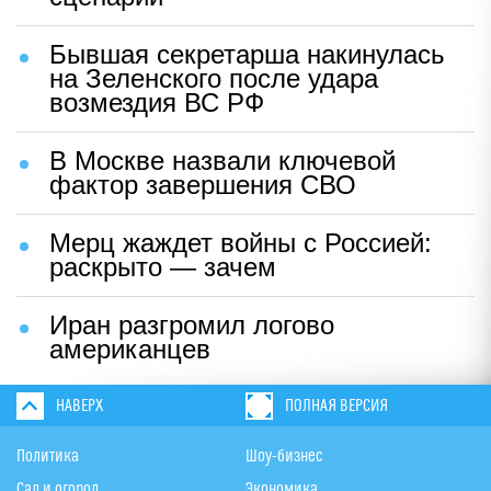
Бывшая секретарша накинулась
на Зеленского после удара
возмездия ВС РФ
В Москве назвали ключевой
фактор завершения СВО
Мерц жаждет войны с Россией:
раскрыто — зачем
Иран разгромил логово
американцев
НАВЕРХ
ПОЛНАЯ ВЕРСИЯ
Политика
Шоу-бизнес
Сад и огород
Экономика