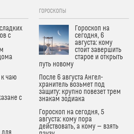
ГОРОСКОПЫ
 сладких
Гороскоп на
ов с
сегодня, 6
августа: кому
м
стоит завершить
дома
старое и открыть
путь новому
 к чаю
После 6 августа Ангел-
хранитель возьмет под
защиту: крупно повезет трем
азане с
знакам зодиака
Гороскоп на сегодня, 5
августа: кому пора
действовать, а кому — взять
 для
паузу