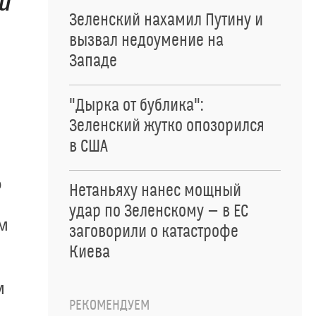
и
Зеленский нахамил Путину и
вызвал недоумение на
Западе
"Дырка от бублика":
Зеленский жутко опозорился
в США
о
Нетаньяху нанес мощный
удар по Зеленскому — в ЕС
ом
заговорили о катастрофе
Киева
м
РЕКОМЕНДУЕМ