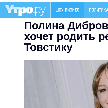
ШОУ-БИЗНЕС
ПОЛИТИК
Полина Дибров
хочет родить р
Товстику