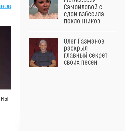
фотосессия
Самойловой с
ЯНОВ
едой взбесила
поклонников
Олег Газманов
раскрыл
главный секрет
своих песен
ены