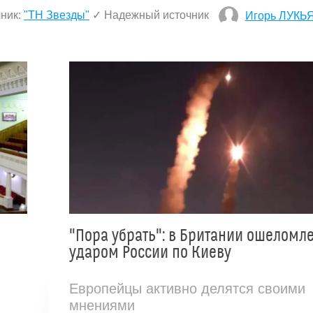
ник:
"ТН Звезды"
✓ Надежный источник
Игорь ЛУКЬ
"Пора убрать": в Британии ошеломл
ударом России по Киеву
Европейцы активно делятся своими
мнениями