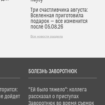
Три счастливчика августа:
Вселенная приготовила
подарок — все изменится
после 05.08.26
Все новости раздела
БОЛЕЗНЬ ЗАВОРОТНЮК
торится:
"Ей было тяжело": коллега
не дойдет
рассказал о приступах
Заворотнюк во время съемок