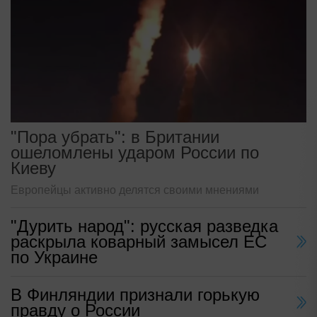
"Пора убрать": в Британии
ошеломлены ударом России по
Киеву
Европейцы активно делятся своими мнениями
"Дурить народ": русская разведка
раскрыла коварный замысел ЕС
по Украине
В Финляндии признали горькую
правду о России