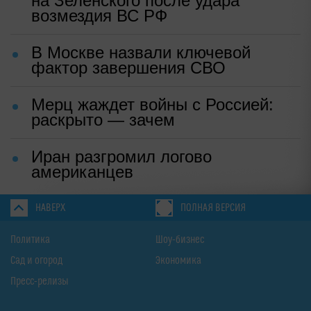
на Зеленского после удара
возмездия ВС РФ
В Москве назвали ключевой
фактор завершения СВО
Мерц жаждет войны с Россией:
раскрыто — зачем
Иран разгромил логово
американцев
НАВЕРХ
ПОЛНАЯ ВЕРСИЯ
Политика
Шоу-бизнес
Сад и огород
Экономика
Пресс-релизы