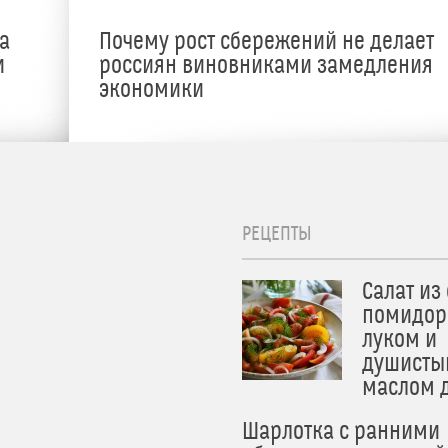
а
Почему рост сбережений не делает
и
россиян виновниками замедления
экономики
РЕЦЕПТЫ
Салат из
помидор
луком и
душисты
маслом 
Шарлотка с ранними