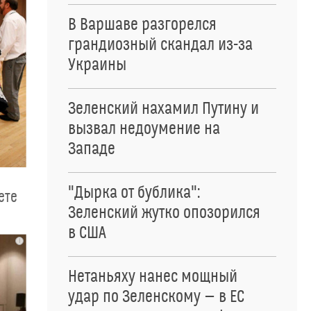
В Варшаве разгорелся
грандиозный скандал из-за
Украины
Зеленский нахамил Путину и
вызвал недоумение на
Западе
"Дырка от бублика":
ете
Зеленский жутко опозорился
в США
i
Нетаньяху нанес мощный
удар по Зеленскому — в ЕС