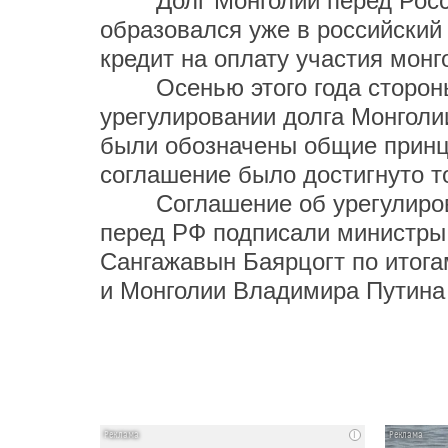
Долг Монголии перед Россие
образовался уже в российский
кредит на оплату участия мон
Осенью этого года стороны
урегулировании долга Монголи
были обозначены общие принц
соглашение было достигнуто то
Соглашение об урегулирова
перед РФ подписали министры 
Сангажавын Баярцогт по итога
и Монголии Владимира Путина
i