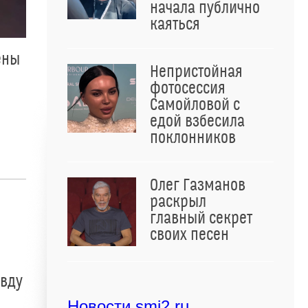
начала публично
каяться
ены
Непристойная
фотосессия
Самойловой с
едой взбесила
поклонников
Олег Газманов
раскрыл
главный секрет
своих песен
авду
Новости smi2.ru