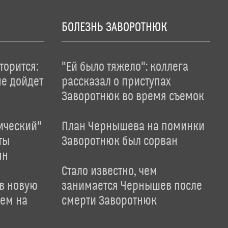
БОЛЕЗНЬ ЗАВОРОТНЮК
торится:
"Ей было тяжело": коллега
не дойдет
рассказал о приступах
Заворотнюк во время съемок
ический"
План Чернышева на поминки
ты
Заворотнюк был сорван
ян
Стало известно, чем
 в новую
занимается Чернышев после
лем на
смерти Заворотнюк