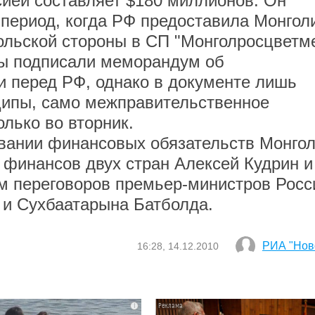
й составляет $180 миллионов. Он
 период, когда РФ предоставила Монгол
гольской стороны в СП "Монголросцветме
 подписали меморандум об
и перед РФ, однако в документе лишь
ипы, само межправительственное
лько во вторник.
нии финансовых обязательств Монго
финансов двух стран Алексей Кудрин и
м переговоров премьер-министров Росс
 и Сухбаатарына Батболда.
РИА "Нов
16:28, 14.12.2010
i