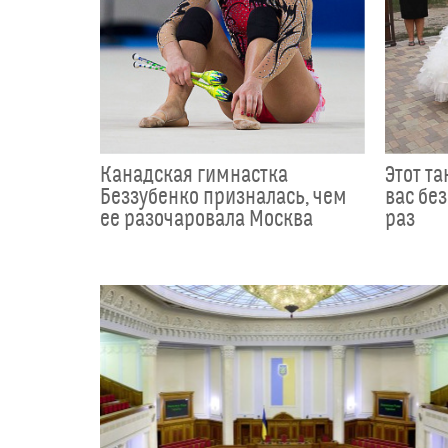
Канадская гимнастка
Этот т
Беззубенко призналась, чем
вас без
ее разочаровала Москва
раз