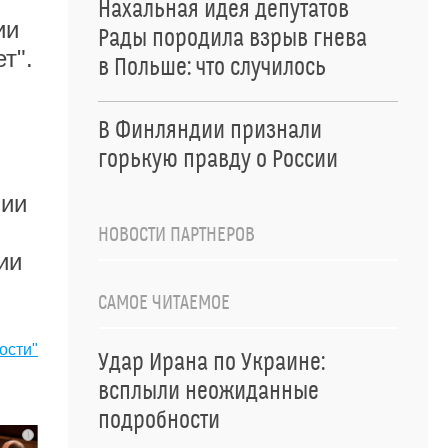
Нахальная идея депутатов
ии
Рады породила взрыв гнева
т".
в Польше: что случилось
В Финляндии признали
горькую правду о России
лии
НОВОСТИ ПАРТНЕРОВ
ии
САМОЕ ЧИТАЕМОЕ
ости"
Удар Ирана по Украине:
всплыли неожиданные
подробности
i