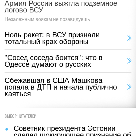
Армия России выжгла подземное
логово ВСУ
Незалежным воякам не позавидуешь
Ноль ракет: в ВСУ признали
тотальный крах обороны
"Сосед соседа боится": что в
Одессе думают о русских
Сбежавшая в США Машкова
попала в ДТП и начала публично
каяться
ВЫБОР ЧИТАТЕЛЕЙ
Советник президента Эстонии
сделал шокирующее признание об