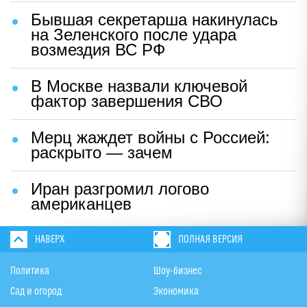
Бывшая секретарша накинулась
на Зеленского после удара
возмездия ВС РФ
В Москве назвали ключевой
фактор завершения СВО
Мерц жаждет войны с Россией:
раскрыто — зачем
Иран разгромил логово
американцев
НАВЕРХ
ПОЛНАЯ ВЕРСИЯ
Политика
Шоу-бизнес
Сад и огород
Экономика