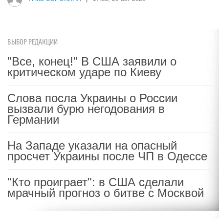
i
Смолов призвал российских
футболистов покинуть страну
ВЫБОР РЕДАКЦИИ
"Все, конец!" В США заявили о
критическом ударе по Киеву
Анна СОРОКИНА
|
17:23, 29 авг 2025
Слова посла Украины о России
вызвали бурю негодования в
Германии
На Западе указали на опасный
просчет Украины после ЧП в Одессе
"Кто проиграет": в США сделали
мрачный прогноз о битве с Москвой