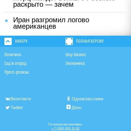
раскрыто — зачем
Иран разгромил логово
американцев
НАВЕРХ
ПОЛНАЯ ВЕРСИЯ
Политика
Шоу-бизнес
Сад и огород
Экономика
Пресс-релизы
Вконтакте
Одноклассники
Twitter
Дзен
По вопросам рекламы:
+ 7 (926) 001-11-01