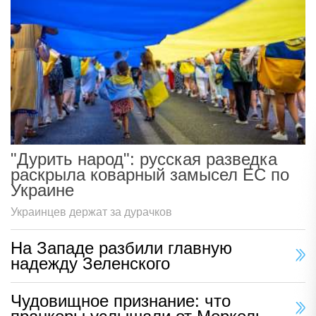
"Дурить народ": русская разведка
раскрыла коварный замысел ЕС по
Украине
Украинцев держат за дурачков
На Западе разбили главную
надежду Зеленского
Чудовищное признание: что