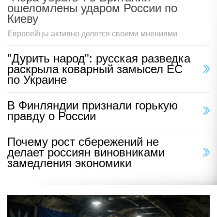
ошеломлены ударом России по
Киеву
Европейцы активно делятся своими мнениями
"Дурить народ": русская разведка
раскрыла коварный замысел ЕС
по Украине
В Финляндии признали горькую
правду о России
Почему рост сбережений не
делает россиян виновниками
замедления экономики