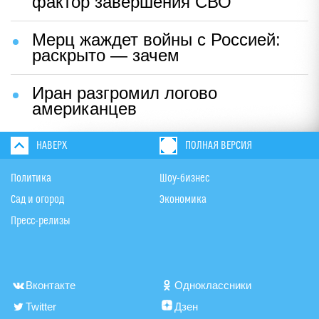
фактор завершения СВО
Мерц жаждет войны с Россией:
раскрыто — зачем
Иран разгромил логово
американцев
НАВЕРХ
ПОЛНАЯ ВЕРСИЯ
Политика
Шоу-бизнес
Сад и огород
Экономика
Пресс-релизы
Вконтакте
Одноклассники
Twitter
Дзен