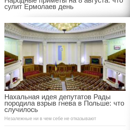
Народные приметы на 8 августа: что
сулит Ермолаев день
Нахальная идея депутатов Рады
породила взрыв гнева в Польше: что
случилось
Незалежные ни в чем себе не отказывают