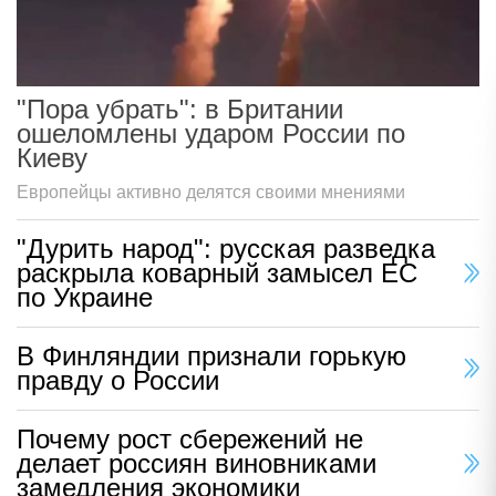
"Пора убрать": в Британии
ошеломлены ударом России по
Киеву
Европейцы активно делятся своими мнениями
"Дурить народ": русская разведка
раскрыла коварный замысел ЕС
по Украине
В Финляндии признали горькую
правду о России
Почему рост сбережений не
делает россиян виновниками
замедления экономики