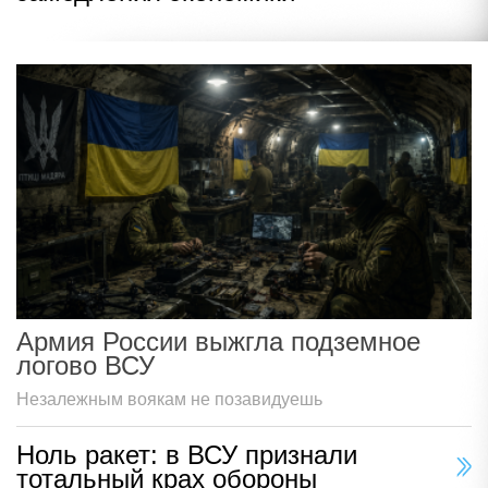
Армия России выжгла подземное
логово ВСУ
Незалежным воякам не позавидуешь
Ноль ракет: в ВСУ признали
тотальный крах обороны