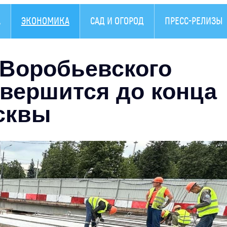
А
ЭКОНОМИКА
САД И ОГОРОД
ПРЕСС-РЕЛИЗЫ
 Воробьевского
авершится до конца
сквы