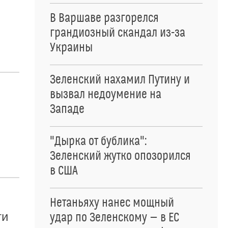
В Варшаве разгорелся
грандиозный скандал из-за
Украины
Зеленский нахамил Путину и
вызвал недоумение на
Западе
"Дырка от бублика":
Зеленский жутко опозорился
в США
Нетаньяху нанес мощный
ти
удар по Зеленскому — в ЕС