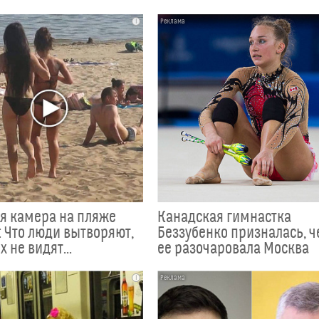
i
я камера на пляже
Канадская гимнастка
 Что люди вытворяют,
Беззубенко призналась, 
х не видят...
ее разочаровала Москва
i