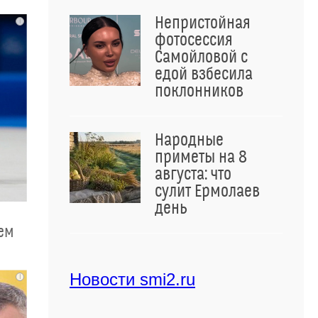
Непристойная
i
фотосессия
Самойловой с
едой взбесила
поклонников
Народные
приметы на 8
августа: что
сулит Ермолаев
день
чем
Новости smi2.ru
i