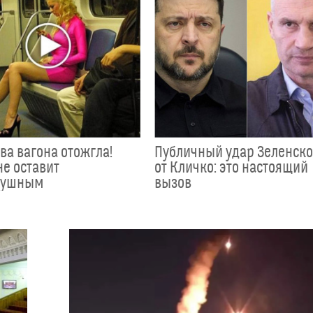
ва вагона отожгла!
Публичный удар Зеленск
не оставит
от Кличко: это настоящий
душным
вызов