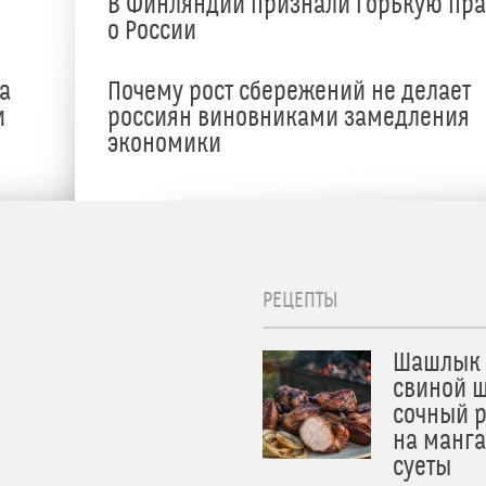
В Финляндии признали горькую пр
о России
а
Почему рост сбережений не делает
и
россиян виновниками замедления
экономики
РЕЦЕПТЫ
Шашлык 
свиной ш
сочный 
на манга
суеты