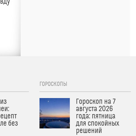
авду
ГОРОСКОПЫ
из
Гороскоп на 7
еи:
августа 2026
рецепт
года: пятница
ле без
для спокойных
решений