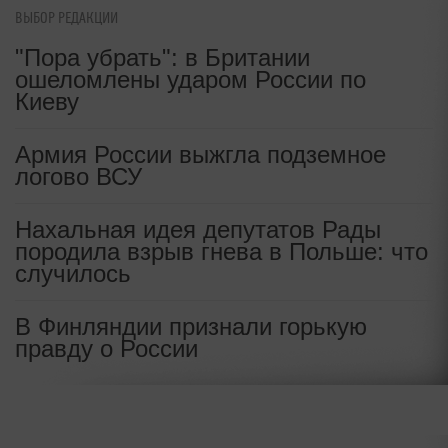
i
Скрытые признаки рака: на такое
ВЫБОР РЕДАКЦИИ
никто не обращает внимание, а
"Пора убрать": в Британии
зря!
ошеломлены ударом России по
Киеву
Ольга ФЕДОРОВА
|
21:23, 09 июн 2026
Армия России выжгла подземное
логово ВСУ
Источник:
Утро.ру
✓ Надежный источник
Нахальная идея депутатов Рады
породила взрыв гнева в Польше: что
случилось
В Финляндии признали горькую
правду о России