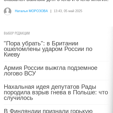
i
Обнаружена тайная семья
пропавшего Усольцева: вторая
жена и дочь
ВЫБОР РЕДАКЦИИ
"Пора убрать": в Британии
ошеломлены ударом России по
Наталья МОРОЗОВА
|
13:43, 05 май 2025
Киеву
Армия России выжгла подземное
логово ВСУ
Нахальная идея депутатов Рады
породила взрыв гнева в Польше: что
случилось
В Финляндии признали горькую