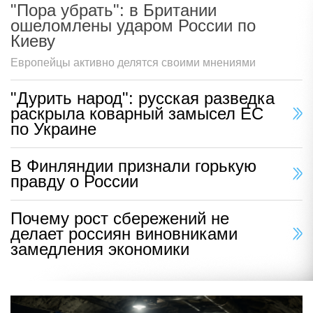
"Пора убрать": в Британии
ошеломлены ударом России по
Киеву
Европейцы активно делятся своими мнениями
"Дурить народ": русская разведка
раскрыла коварный замысел ЕС
по Украине
В Финляндии признали горькую
правду о России
Почему рост сбережений не
делает россиян виновниками
замедления экономики